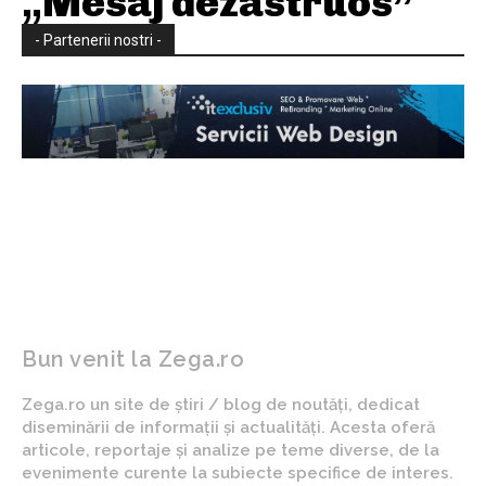
„Mesaj dezastruos”
- Partenerii nostri -
Bun venit la Zega.ro
Zega.ro un site de știri / blog de noutăți, dedicat
diseminării de informații și actualități. Acesta oferă
articole, reportaje și analize pe teme diverse, de la
evenimente curente la subiecte specifice de interes.