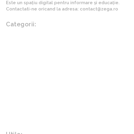
Este un spațiu digital pentru informare și educație.
Contactati-ne oricand la adresa: contact@zega.ro
Categorii:
Afaceri si industrii
Auto
Imobiliare
Turism
Cultura si Entertainment
Arta si istorie
Fashion
Showbiz
Diverse noutati
Agricultura
Parenting
Politica
Home & Deco
Design interior
Gradina si exterior
Sănătate / Hobby
Beauty
Sanatate mentala
Sport
Tech
Gadgeturi
Inovatii tehnologice