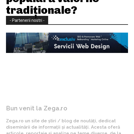
tradiționale?
- Partenerii nostri -
Bun venit la Zega.ro
Zega.ro un site de știri / blog de noutăți, dedicat
diseminării de informații și actualități. Acesta oferă
articole, reportaje și analize pe teme diverse, de la