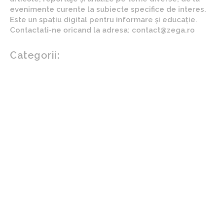
evenimente curente la subiecte specifice de interes.
Este un spațiu digital pentru informare și educație.
Contactati-ne oricand la adresa: contact@zega.ro
Categorii:
Afaceri si industrii
Auto
Imobiliare
Turism
Cultura si Entertainment
Arta si istorie
Fashion
Showbiz
Diverse noutati
Agricultura
Parenting
Politica
Home & Deco
Design interior
Gradina si exterior
Sănătate / Hobby
Beauty
Sanatate mentala
Sport
Tech
Gadgeturi
Inovatii tehnologice