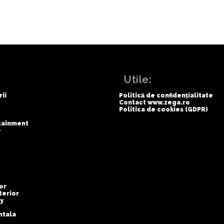
:
Utile:
rii
Politică de confidențialitate
Contact www.zega.ro
Politica de cookies (GDPR)
rtainment
e
or
terior
y
ntala