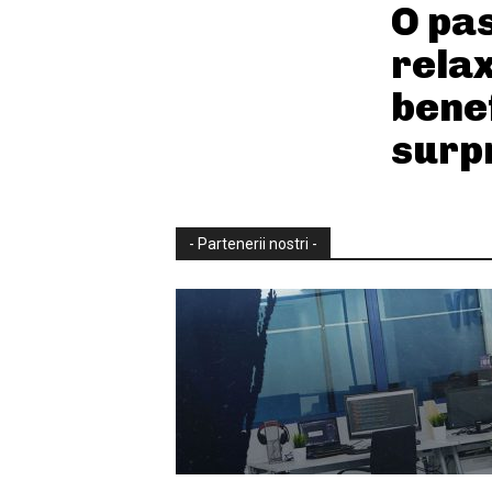
O pa
rela
benef
surp
- Partenerii nostri -