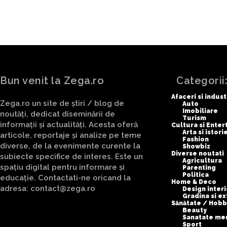
Bun venit la Zega.ro
Categorii
Afaceri si indust
Zega.ro un site de știri / blog de
Auto
Imobiliare
noutăți, dedicat diseminării de
Turism
informații și actualități. Acesta oferă
Cultura si Ente
Arta si istori
articole, reportaje și analize pe teme
Fashion
diverse, de la evenimente curente la
Showbiz
Diverse noutati
subiecte specifice de interes. Este un
Agricultura
spațiu digital pentru informare și
Parenting
Politica
educație. Contactati-ne oricand la
Home & Deco
adresa: contact@zega.ro
Design interi
Gradina si ex
Sănătate / Hobb
Beauty
Sanatate me
Sport