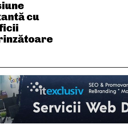
siune
xantă cu
icii
rinzătoare