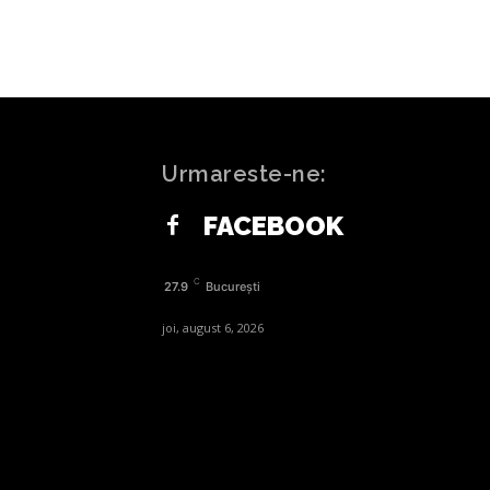
Urmareste-ne:
FACEBOOK
C
27.9
București
joi, august 6, 2026