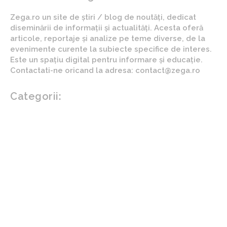
Zega.ro un site de știri / blog de noutăți, dedicat
diseminării de informații și actualități. Acesta oferă
articole, reportaje și analize pe teme diverse, de la
evenimente curente la subiecte specifice de interes.
Este un spațiu digital pentru informare și educație.
Contactati-ne oricand la adresa: contact@zega.ro
Categorii:
Afaceri si industrii
Auto
Imobiliare
Turism
Cultura si Entertainment
Arta si istorie
Fashion
Showbiz
Diverse noutati
Agricultura
Parenting
Politica
Home & Deco
Design interior
Gradina si exterior
Sănătate / Hobby
Beauty