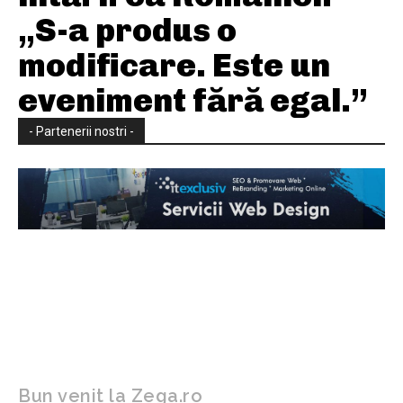
„S-a produs o
modificare. Este un
eveniment fără egal.”
- Partenerii nostri -
Bun venit la Zega.ro