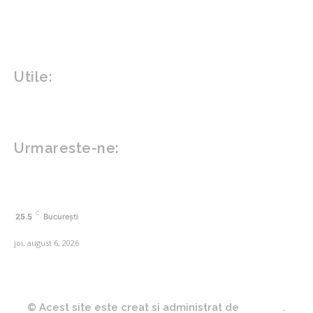
Sanatate mentala
Sport
Tech
Gadgeturi
Inovatii tehnologice
Utile:
Politică de confidențialitate
Contact www.zega.ro
Politica de cookies (GDPR)
Urmareste-ne:
FACEBOOK
C
25.5
București
joi, august 6, 2026
© Acest site este creat si administrat de
Zega.ro
.