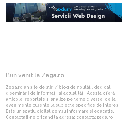
Bun venit la Zega.ro
Zega.ro un site de știri / blog de noutăți, dedicat
diseminării de informații și actualități. Acesta oferă
articole, reportaje și analize pe teme diverse, de la
evenimente curente la subiecte specifice de interes.
Este un spațiu digital pentru informare și educație.
Contactati-ne oricand la adresa: contact@zega.ro