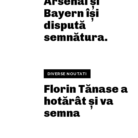
Arsenal și
Bayern își
dispută
semnătura.
DIVERSE NOUTATI
Florin Tănase a
hotărât și va
semna