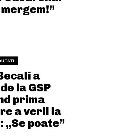
i mergem!”
OUTATI
Becali a
 de la GSP
ind prima
e a verii la
: „Se poate”