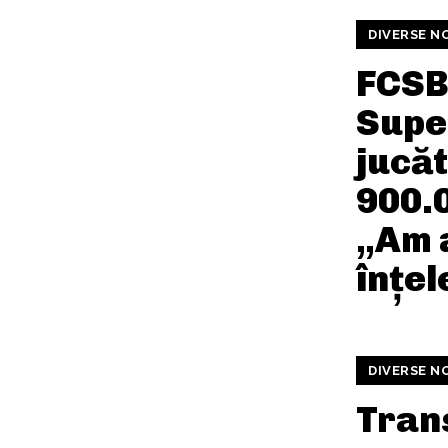
DIVERSE N
FCSB
Supe
jucă
900.
„Am a
înțe
DIVERSE N
Tran