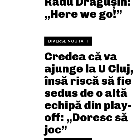
Radu Drăgușin:
„Here we go!”
DIVERSE NOUTATI
Credea că va
ajunge la U Cluj,
însă riscă să fie
sedus de o altă
echipă din play-
off: „Doresc să
joc”