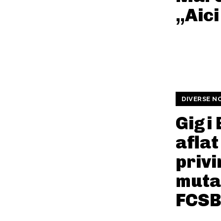
„Aic
DIVERSE N
Gigi 
aflat
priv
mutar
FCSB