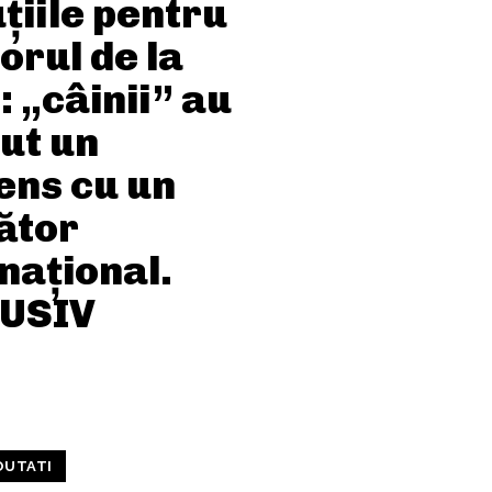
țiile pentru
orul de la
 „câinii” au
ut un
ens cu un
ător
național.
USIV
OUTATI