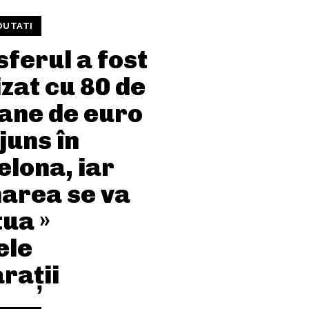
OUTATI
ferul a fost
izat cu 80 de
oane de euro
ajuns în
elona, iar
area se va
ua »
ele
rații