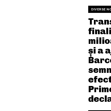
DIVERSE N
Trans
final
mili
și a 
Barc
semn
efect
Prim
decla