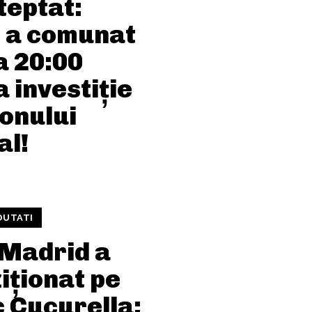
teptat:
 a comunat
a 20:00
 investiție
onului
al!
OUTATI
 Madrid a
iționat pe
 Cucurella: