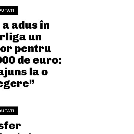
OUTATI
 a adus în
rliga un
tor pentru
000 de euro:
juns la o
legere”
OUTATI
sfer