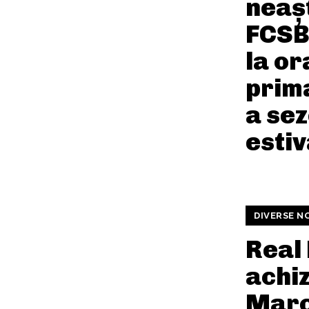
neaș
FCSB
la or
prima
a sez
estiv
DIVERSE N
Real
achiz
Marc