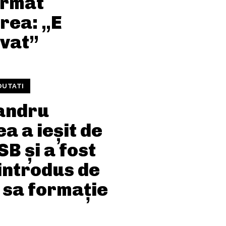
irmat
rea: „E
lvat”
OUTATI
andru
a a ieșit de
SB și a fost
introdus de
 sa formație