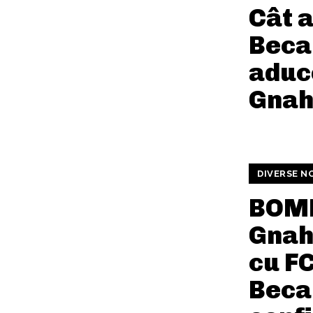
Cât a
Becal
aduc
Gnah
DIVERSE N
BOMB
Gnah
cu FC
Becal