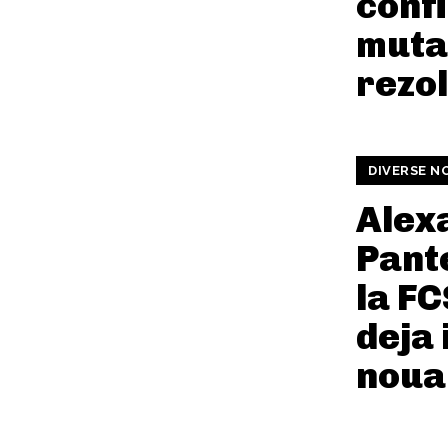
conf
muta
rezo
DIVERSE N
Alex
Pante
la FC
deja 
noua