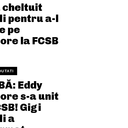
 cheltuit
i pentru a-l
e pe
ore la FCSB
OUTATI
Ă: Eddy
ore s-a unit
SB! Gigi
i a