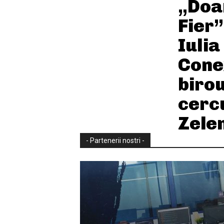
„Doa
Fier”
Iuli
Conex
birou
cercu
Zelen
- Partenerii nostri -