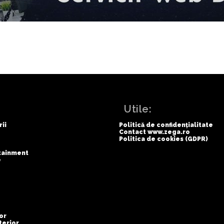
:
Utile:
rii
Politică de confidențialitate
Contact www.zega.ro
Politica de cookies (GDPR)
rtainment
e
or
terior