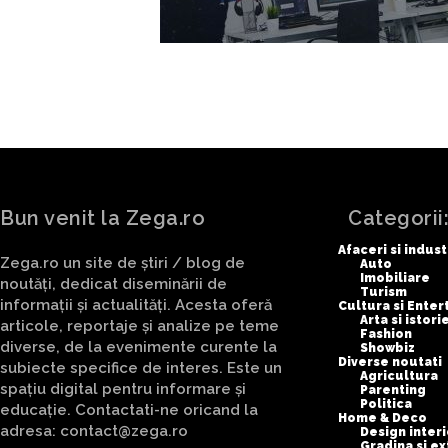
Bun venit la Zega.ro
Categorii
Afaceri si indust
Zega.ro un site de știri / blog de
Auto
Imobiliare
noutăți, dedicat diseminării de
Turism
informații și actualități. Acesta oferă
Cultura si Ente
Arta si istori
articole, reportaje și analize pe teme
Fashion
diverse, de la evenimente curente la
Showbiz
Diverse noutati
subiecte specifice de interes. Este un
Agricultura
spațiu digital pentru informare și
Parenting
Politica
educație. Contactati-ne oricand la
Home & Deco
adresa: contact@zega.ro
Design interi
Gradina si ex