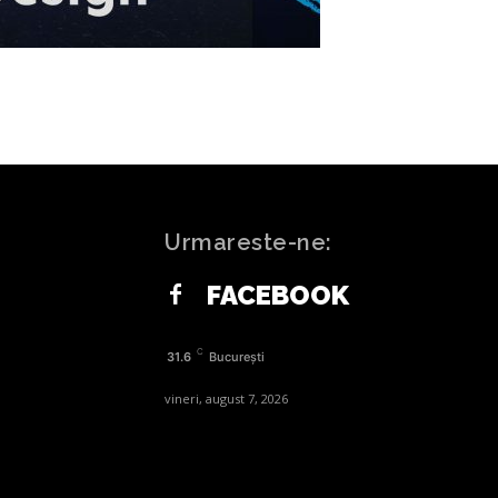
Urmareste-ne:
FACEBOOK
C
31.6
București
vineri, august 7, 2026