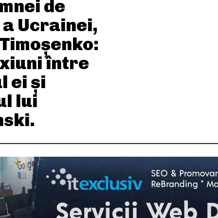
mnei de
 a Ucrainei,
a Timoșenko:
iuni între
l ei și
l lui
ski.