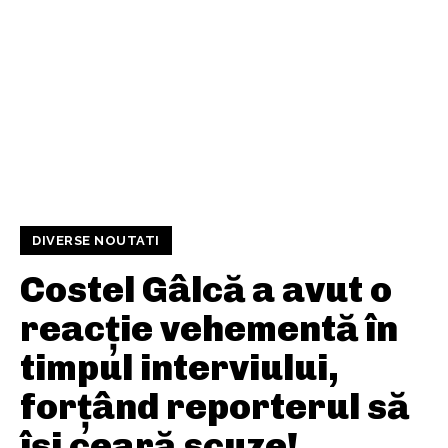
DIVERSE NOUTATI
Costel Gâlcă a avut o
reacție vehementă în
timpul interviului,
forțând reporterul să
își ceară scuze!