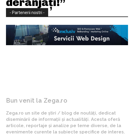
deranjați!”
- Partenerii nostri -
Bun venit la Zega.ro
Zega.ro un site de știri / blog de noutăți, dedicat
diseminării de informații și actualități. Acesta oferă
articole, reportaje și analize pe teme diverse, de la
evenimente curente la subiecte specifice de interes.