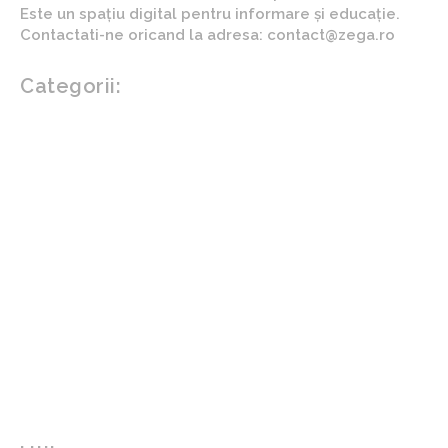
Este un spațiu digital pentru informare și educație.
Contactati-ne oricand la adresa: contact@zega.ro
Categorii:
Afaceri si industrii
Auto
Imobiliare
Turism
Cultura si Entertainment
Arta si istorie
Fashion
Showbiz
Diverse noutati
Agricultura
Parenting
Politica
Home & Deco
Design interior
Gradina si exterior
Sănătate / Hobby
Beauty
Sanatate mentala
Sport
Tech
Gadgeturi
Inovatii tehnologice