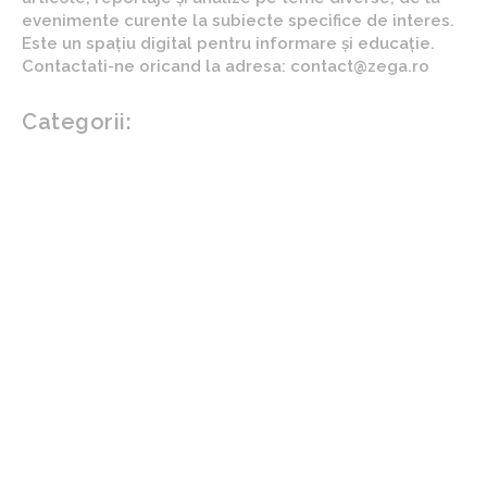
evenimente curente la subiecte specifice de interes.
Este un spațiu digital pentru informare și educație.
Contactati-ne oricand la adresa: contact@zega.ro
Categorii:
Afaceri si industrii
Auto
Imobiliare
Turism
Cultura si Entertainment
Arta si istorie
Fashion
Showbiz
Diverse noutati
Agricultura
Parenting
Politica
Home & Deco
Design interior
Gradina si exterior
Sănătate / Hobby
Beauty
Sanatate mentala
Sport
Tech
Gadgeturi
Inovatii tehnologice