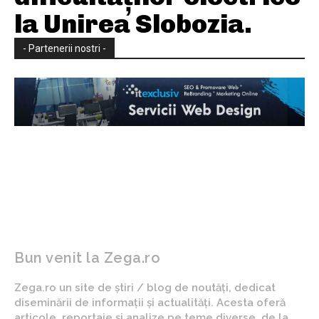
la Unirea Slobozia.
- Partenerii nostri -
Bun venit la Zega.ro
Zega.ro un site de știri / blog de noutăți, dedicat
diseminării de informații și actualități. Acesta oferă
articole, reportaje și analize pe teme diverse, de la