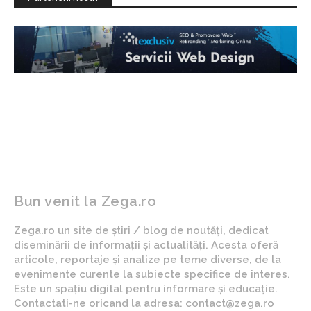
Bun venit la Zega.ro
Zega.ro un site de știri / blog de noutăți, dedicat
diseminării de informații și actualități. Acesta oferă
articole, reportaje și analize pe teme diverse, de la
evenimente curente la subiecte specifice de interes.
Este un spațiu digital pentru informare și educație.
Contactati-ne oricand la adresa: contact@zega.ro