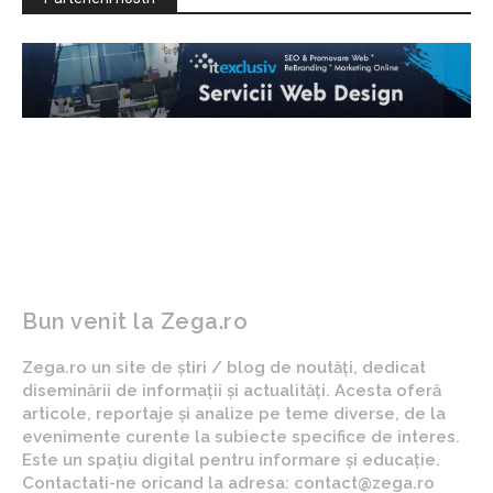
Bun venit la Zega.ro
Zega.ro un site de știri / blog de noutăți, dedicat
diseminării de informații și actualități. Acesta oferă
articole, reportaje și analize pe teme diverse, de la
evenimente curente la subiecte specifice de interes.
Este un spațiu digital pentru informare și educație.
Contactati-ne oricand la adresa: contact@zega.ro