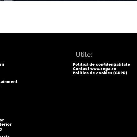
:
Utile:
rii
Politică de confidențialitate
Contact www.zega.ro
Politica de cookies (GDPR)
rtainment
e
or
terior
y