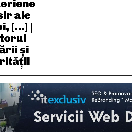
aeriene
ir ale
i, […] |
torul
rii și
ității