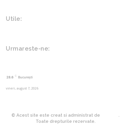
Gadgeturi
Inovatii tehnologice
Utile:
Politică de confidențialitate
Contact www.zega.ro
Politica de cookies (GDPR)
Urmareste-ne:
FACEBOOK
C
28.6
București
vineri, august 7, 2026
© Acest site este creat si administrat de
Zega.ro
.
Toate drepturile rezervate.