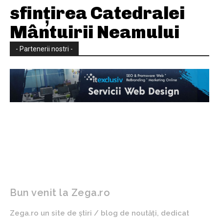
sfințirea Catedralei
Mântuirii Neamului
- Partenerii nostri -
Bun venit la Zega.ro
Zega.ro un site de știri / blog de noutăți, dedicat