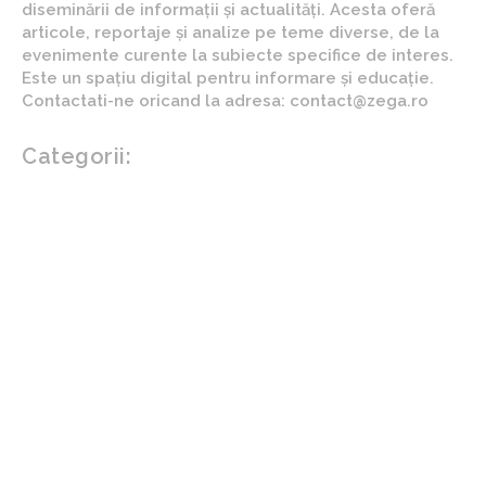
diseminării de informații și actualități. Acesta oferă
articole, reportaje și analize pe teme diverse, de la
evenimente curente la subiecte specifice de interes.
Este un spațiu digital pentru informare și educație.
Contactati-ne oricand la adresa: contact@zega.ro
Categorii:
Afaceri si industrii
Auto
Imobiliare
Turism
Cultura si Entertainment
Arta si istorie
Fashion
Showbiz
Diverse noutati
Agricultura
Parenting
Politica
Home & Deco
Design interior
Gradina si exterior
Sănătate / Hobby
Beauty
Sanatate mentala
Sport
Tech