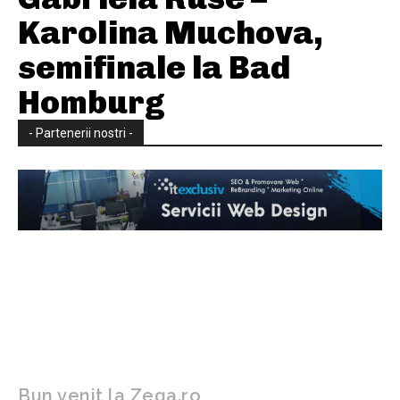
Karolina Muchova,
semifinale la Bad
Homburg
- Partenerii nostri -
Bun venit la Zega.ro