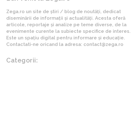
Zega.ro un site de știri / blog de noutăți, dedicat
diseminării de informații și actualități. Acesta oferă
articole, reportaje și analize pe teme diverse, de la
evenimente curente la subiecte specifice de interes.
Este un spațiu digital pentru informare și educație.
Contactati-ne oricand la adresa: contact@zega.ro
Categorii:
Afaceri si industrii
Auto
Imobiliare
Turism
Cultura si Entertainment
Arta si istorie
Fashion
Showbiz
Diverse noutati
Agricultura
Parenting
Politica
Home & Deco
Design interior
Gradina si exterior
Sănătate / Hobby
Beauty