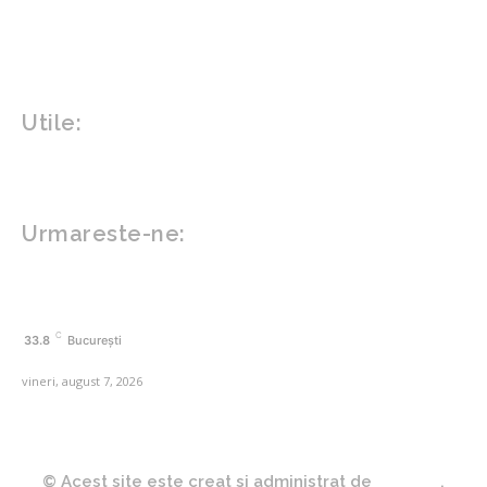
Sanatate mentala
Sport
Tech
Gadgeturi
Inovatii tehnologice
Utile:
Politică de confidențialitate
Contact www.zega.ro
Politica de cookies (GDPR)
Urmareste-ne:
FACEBOOK
C
33.8
București
vineri, august 7, 2026
© Acest site este creat si administrat de
Zega.ro
.