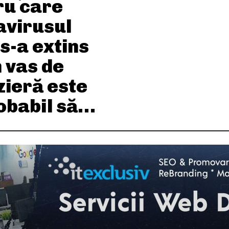
ru care
avirusul
s-a extins
 vas de
zieră este
obabil să…