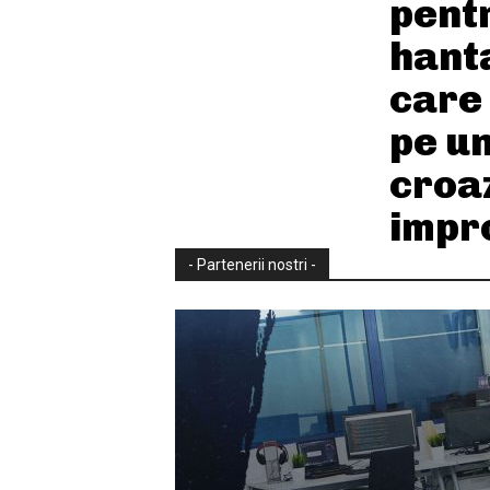
pent
hant
care 
pe un
croa
impr
- Partenerii nostri -