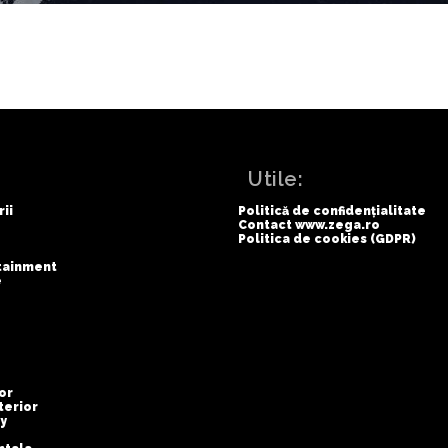
:
Utile:
rii
Politică de confidențialitate
Contact www.zega.ro
Politica de cookies (GDPR)
rtainment
e
or
terior
y