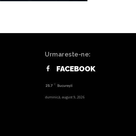
Urmareste-ne:
FACEBOOK
C
25.7
București
duminică, august 9, 2026