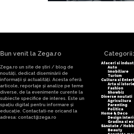
Bun venit la Zega.ro
Categorii
Afaceri si indust
Zega.ro un site de știri / blog de
Auto
Imobiliare
noutăți, dedicat diseminării de
Turism
informații și actualități. Acesta oferă
Cultura si Ente
Arta si istori
articole, reportaje și analize pe teme
Fashion
diverse, de la evenimente curente la
Showbiz
Diverse noutati
subiecte specifice de interes. Este un
Agricultura
spațiu digital pentru informare și
Parenting
Politica
educație. Contactati-ne oricand la
Home & Deco
adresa: contact@zega.ro
Design interi
Gradina si ex
Sănătate / Hobb
Beauty