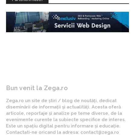
Bun venit la Zega.ro
Zega.ro un site de știri / blog de noutăți, dedicat
diseminării de informații și actualități. Acesta oferă
articole, reportaje și analize pe teme diverse, de la
evenimente curente la subiecte specifice de interes.
Este un spațiu digital pentru informare și educație.
Contactati-ne oricand la adresa: contact@zega.ro