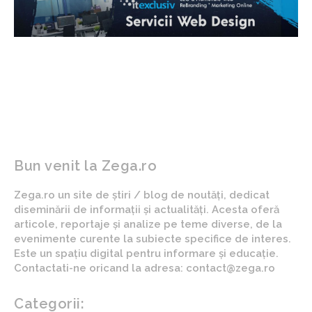
Bun venit la Zega.ro
Zega.ro un site de știri / blog de noutăți, dedicat
diseminării de informații și actualități. Acesta oferă
articole, reportaje și analize pe teme diverse, de la
evenimente curente la subiecte specifice de interes.
Este un spațiu digital pentru informare și educație.
Contactati-ne oricand la adresa: contact@zega.ro
Categorii: