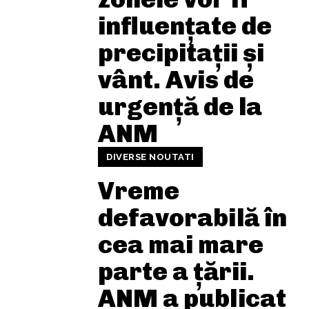
influențate de
precipitații și
vânt. Avis de
urgență de la
ANM
DIVERSE NOUTATI
Vreme
defavorabilă în
cea mai mare
parte a țării.
ANM a publicat