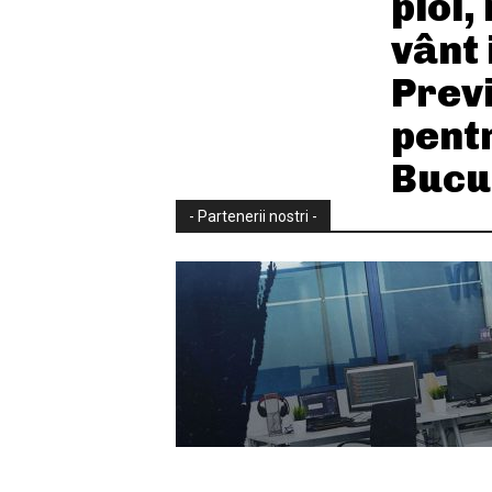
ploi,
vânt 
Previ
pent
Bucu
- Partenerii nostri -