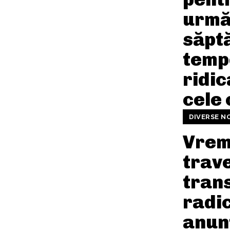
urmă
săpt
temp
ridic
cele 
DIVERSE N
Vre
trav
tran
radic
anun