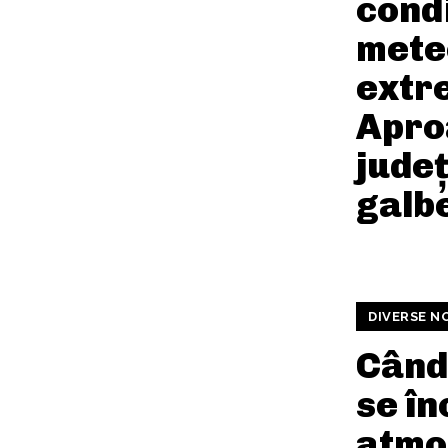
condi
mete
extr
Apro
județ
galb
DIVERSE N
Când
se î
atmo