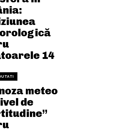
nia:
iziunea
orologică
ru
toarele 14
OUTATI
noza meteo
ivel de
titudine”
ru