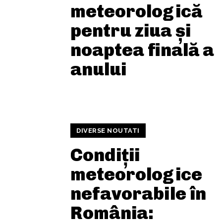
meteorologică
pentru ziua și
noaptea finală a
anului
DIVERSE NOUTATI
Condiții
meteorologice
nefavorabile în
România: