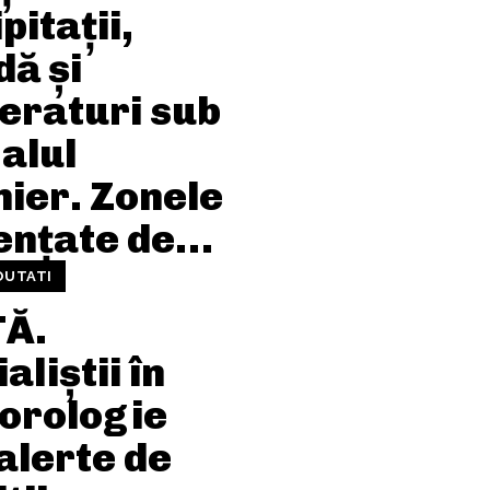
pitații,
dă și
eraturi sub
alul
nier. Zonele
uențate de…
OUTATI
Ă.
aliștii în
orologie
alerte de