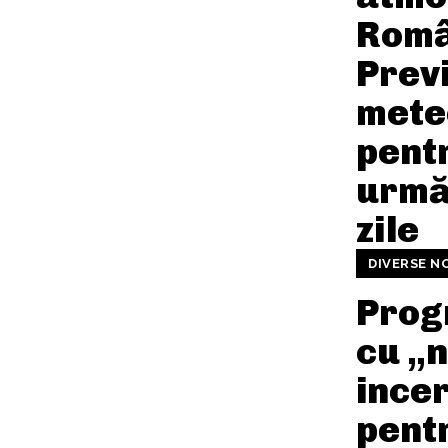
Româ
Prev
mete
pent
urmă
zile
DIVERSE N
Prog
cu „n
incer
pent