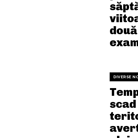
săpt
viito
două
exam
DIVERSE N
Temp
scad 
terit
aver