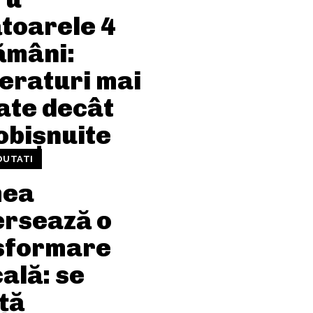
toarele 4
ămâni:
eraturi mai
ate decât
obișnuite
OUTATI
mea
ersează o
sformare
ală: se
ță