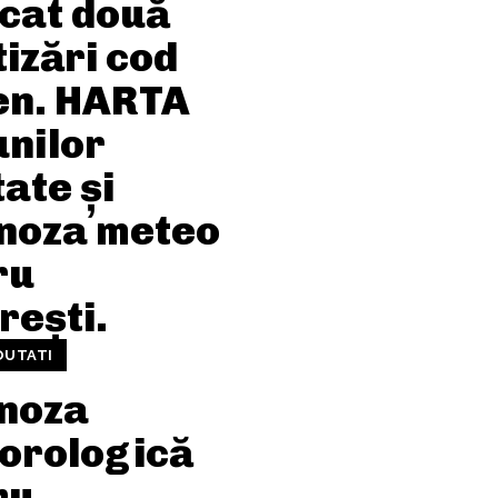
icat două
izări cod
en. HARTA
unilor
ate și
noza meteo
ru
rești.
OUTATI
noza
orologică
ru