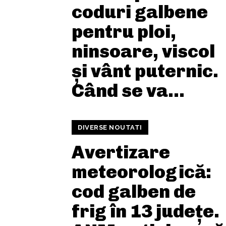
coduri galbene
pentru ploi,
ninsoare, viscol
și vânt puternic.
Când se va...
DIVERSE NOUTATI
Avertizare
meteorologică:
cod galben de
frig în 13 județe.