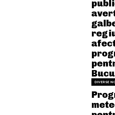
publ
avert
galb
regi
afect
prog
pent
Bucu
DIVERSE N
Prog
mete
pent