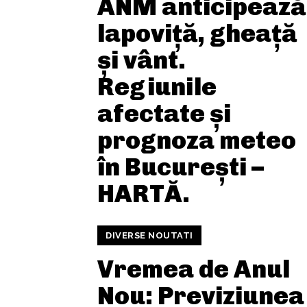
ANM anticipează
lapoviță, gheață
și vânt.
Regiunile
afectate și
prognoza meteo
în București –
HARTĂ.
DIVERSE NOUTATI
Vremea de Anul
Nou: Previziunea