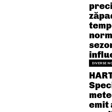
preci
zăpa
temp
norm
sezo
infl
DIVERSE N
HART
Speci
mete
emit 