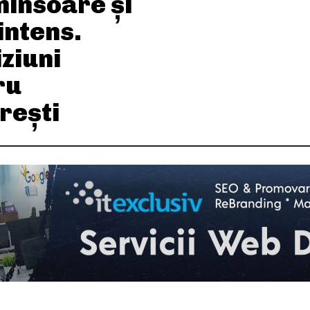
 ninsoare și
intens.
ziuni
ru
rești