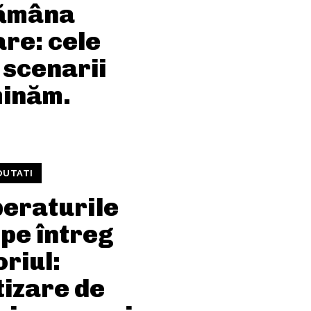
ămâna
are: cele
 scenarii
inăm.
OUTATI
eraturile
pe întreg
oriul:
tizare de