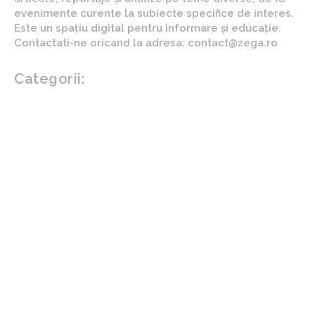
evenimente curente la subiecte specifice de interes.
Este un spațiu digital pentru informare și educație.
Contactati-ne oricand la adresa: contact@zega.ro
Categorii:
Afaceri si industrii
Auto
Imobiliare
Turism
Cultura si Entertainment
Arta si istorie
Fashion
Showbiz
Diverse noutati
Agricultura
Parenting
Politica
Home & Deco
Design interior
Gradina si exterior
Sănătate / Hobby
Beauty
Sanatate mentala
Sport
Tech
Gadgeturi
Inovatii tehnologice