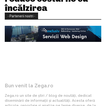
încălzirea
- Partenerii nostri -
Bun venit la Zega.ro
Zega.ro un site de știri / blog de noutăți, dedicat
diseminării de informații și actualități. Acesta oferă
articole, reportaje și analize pe teme diverse, de la