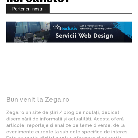
- Partenerii nostri -
Bun venit la Zega.ro
Zega.ro un site de știri / blog de noutăți, dedicat
diseminării de informații și actualități. Acesta oferă
articole, reportaje și analize pe teme diverse, de la
evenimente curente la subiecte specifice de interes.