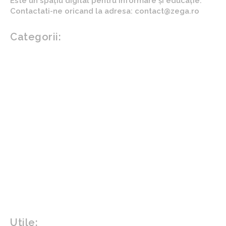
Este un spațiu digital pentru informare și educație.
Contactati-ne oricand la adresa: contact@zega.ro
Categorii:
Afaceri si industrii
Auto
Imobiliare
Turism
Cultura si Entertainment
Arta si istorie
Fashion
Showbiz
Diverse noutati
Agricultura
Parenting
Politica
Home & Deco
Design interior
Gradina si exterior
Sănătate / Hobby
Beauty
Sanatate mentala
Sport
Tech
Gadgeturi
Inovatii tehnologice
Utile: