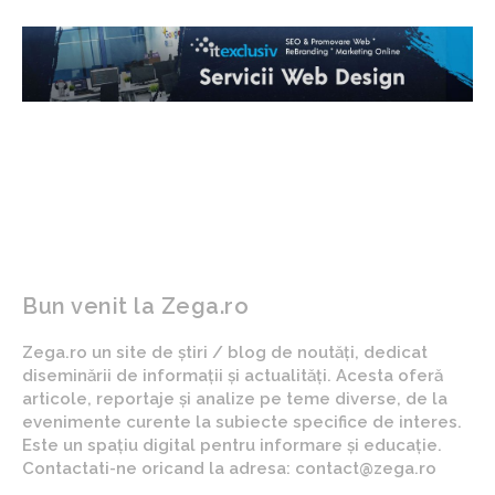
Bun venit la Zega.ro
Zega.ro un site de știri / blog de noutăți, dedicat
diseminării de informații și actualități. Acesta oferă
articole, reportaje și analize pe teme diverse, de la
evenimente curente la subiecte specifice de interes.
Este un spațiu digital pentru informare și educație.
Contactati-ne oricand la adresa: contact@zega.ro