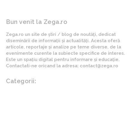
Bun venit la Zega.ro
Zega.ro un site de știri / blog de noutăți, dedicat
diseminării de informații și actualități. Acesta oferă
articole, reportaje și analize pe teme diverse, de la
evenimente curente la subiecte specifice de interes.
Este un spațiu digital pentru informare și educație.
Contactati-ne oricand la adresa: contact@zega.ro
Categorii:
Afaceri si industrii
Auto
Imobiliare
Turism
Cultura si Entertainment
Arta si istorie
Fashion
Showbiz
Diverse noutati
Agricultura
Parenting