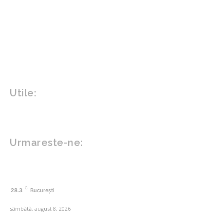
Politica
Home & Deco
Design interior
Gradina si exterior
Sănătate / Hobby
Beauty
Sanatate mentala
Sport
Tech
Gadgeturi
Inovatii tehnologice
Utile:
Politică de confidențialitate
Contact www.zega.ro
Politica de cookies (GDPR)
Urmareste-ne:
FACEBOOK
C
28.3
București
sâmbătă, august 8, 2026