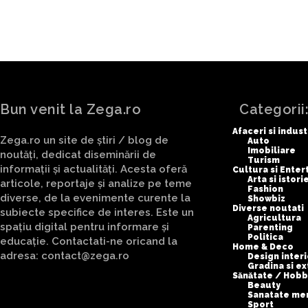
Bun venit la Zega.ro
Categorii
Afaceri si indust
Zega.ro un site de știri / blog de
Auto
Imobiliare
noutăți, dedicat diseminării de
Turism
informații și actualități. Acesta oferă
Cultura si Ente
Arta si istori
articole, reportaje și analize pe teme
Fashion
diverse, de la evenimente curente la
Showbiz
Diverse noutati
subiecte specifice de interes. Este un
Agricultura
spațiu digital pentru informare și
Parenting
Politica
educație. Contactati-ne oricand la
Home & Deco
adresa: contact@zega.ro
Design interi
Gradina si ex
Sănătate / Hobb
Beauty
Sanatate me
Sport