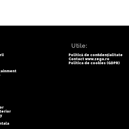
:
Utile:
rii
Politică de confidențialitate
Contact www.zega.ro
Politica de cookies (GDPR)
rtainment
e
or
terior
y
ntala