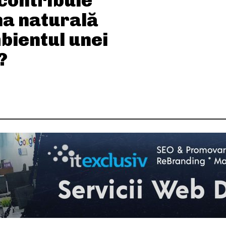
contribuie
na naturală
bientul unei
?