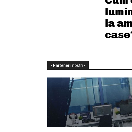
Cum 
lumi
la am
case
- Partenerii nostri -