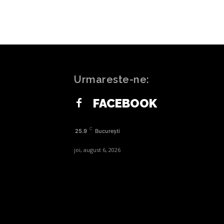
Urmareste-ne:
FACEBOOK
C
25.9
București
joi, august 6, 2026