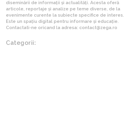
diseminării de informații și actualități. Acesta oferă
articole, reportaje și analize pe teme diverse, de la
evenimente curente la subiecte specifice de interes.
Este un spațiu digital pentru informare și educație.
Contactati-ne oricand la adresa: contact@zega.ro
Categorii:
Afaceri si industrii
Auto
Imobiliare
Turism
Cultura si Entertainment
Arta si istorie
Fashion
Showbiz
Diverse noutati
Agricultura
Parenting
Politica
Home & Deco
Design interior
Gradina si exterior
Sănătate / Hobby
Beauty
Sanatate mentala
Sport
Tech