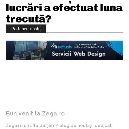
lucrări a efectuat luna
trecută?
- Partenerii nostri -
Bun venit la Zega.ro
Zega.ro un site de știri / blog de noutăți, dedicat