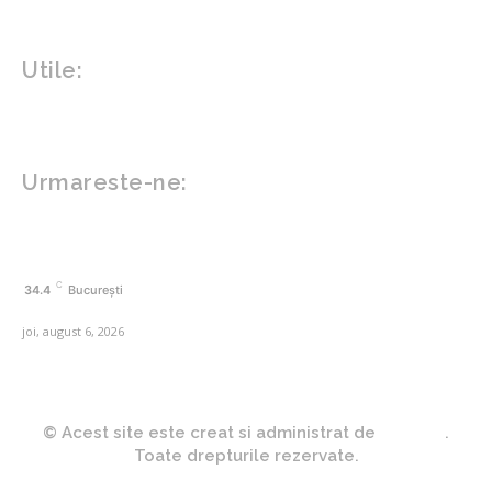
Gadgeturi
Inovatii tehnologice
Utile:
Politică de confidențialitate
Contact www.zega.ro
Politica de cookies (GDPR)
Urmareste-ne:
FACEBOOK
C
34.4
București
joi, august 6, 2026
© Acest site este creat si administrat de
Zega.ro
.
Toate drepturile rezervate.