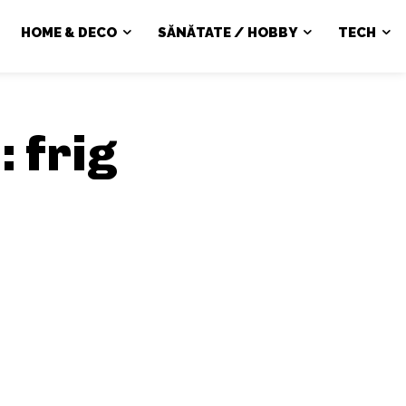
HOME & DECO
SĂNĂTATE / HOBBY
TECH
e:
frig