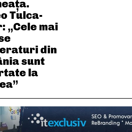
neața.
o Tulca-
: „Cele mai
se
eraturi din
nia sunt
rtate la
ea”