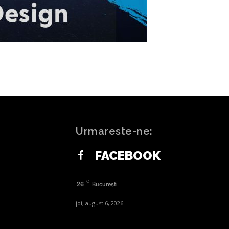
Urmareste-ne:
FACEBOOK
C
26
București
joi, august 6, 2026