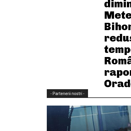
dimi
Mete
Bihor
redu
temp
Româ
rapo
Orad
- Partenerii nostri -