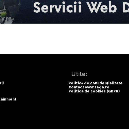
:
Utile:
rii
Politică de confidențialitate
Contact www.zega.ro
Politica de cookies (GDPR)
rtainment
e