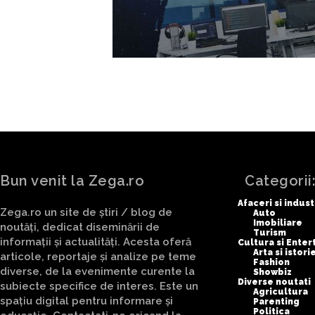
Bun venit la Zega.ro
Categorii
Afaceri si indust
Zega.ro un site de știri / blog de
Auto
Imobiliare
noutăți, dedicat diseminării de
Turism
informații și actualități. Acesta oferă
Cultura si Ente
Arta si istori
articole, reportaje și analize pe teme
Fashion
diverse, de la evenimente curente la
Showbiz
Diverse noutati
subiecte specifice de interes. Este un
Agricultura
spațiu digital pentru informare și
Parenting
Politica