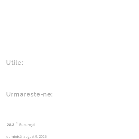
Parenting
Politica
Home & Deco
Design interior
Gradina si exterior
Sănătate / Hobby
Beauty
Sanatate mentala
Sport
Tech
Gadgeturi
Inovatii tehnologice
Utile:
Politică de confidențialitate
Contact www.zega.ro
Politica de cookies (GDPR)
Urmareste-ne:
FACEBOOK
C
28.3
București
duminică, august 9, 2026