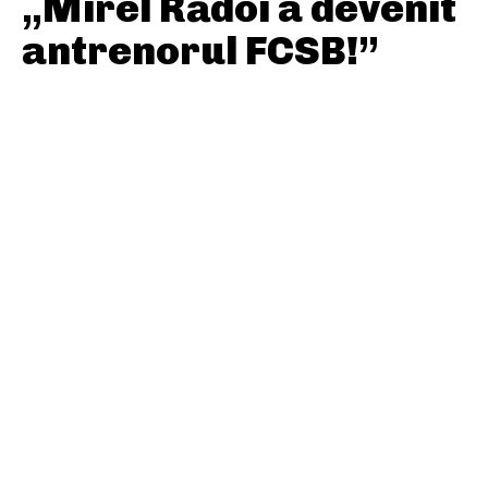
„Mirel Rădoi a devenit
antrenorul FCSB!”