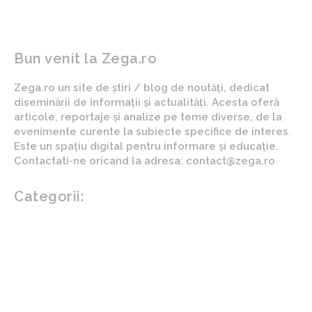
Bun venit la Zega.ro
Zega.ro un site de știri / blog de noutăți, dedicat
diseminării de informații și actualități. Acesta oferă
articole, reportaje și analize pe teme diverse, de la
evenimente curente la subiecte specifice de interes.
Este un spațiu digital pentru informare și educație.
Contactati-ne oricand la adresa: contact@zega.ro
Categorii:
Afaceri si industrii
Auto
Imobiliare
Turism
Cultura si Entertainment
Arta si istorie
Fashion
Showbiz
Diverse noutati
Agricultura