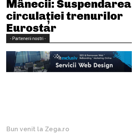
Mânecii: Suspendarea
circulației trenurilor
Eurostar
- Partenerii nostri -
Bun venit la Zega.ro