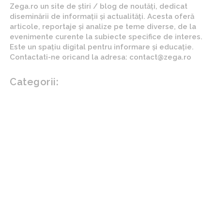
Zega.ro un site de știri / blog de noutăți, dedicat
diseminării de informații și actualități. Acesta oferă
articole, reportaje și analize pe teme diverse, de la
evenimente curente la subiecte specifice de interes.
Este un spațiu digital pentru informare și educație.
Contactati-ne oricand la adresa: contact@zega.ro
Categorii:
Afaceri si industrii
Auto
Imobiliare
Turism
Cultura si Entertainment
Arta si istorie
Fashion
Showbiz
Diverse noutati
Agricultura
Parenting
Politica
Home & Deco
Design interior
Gradina si exterior
Sănătate / Hobby
Beauty
Sanatate mentala
Sport