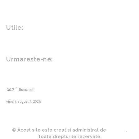
Tech
Gadgeturi
Inovatii tehnologice
Utile:
Politică de confidențialitate
Contact www.zega.ro
Politica de cookies (GDPR)
Urmareste-ne:
FACEBOOK
C
30.7
București
vineri, august 7, 2026
© Acest site este creat si administrat de
Zega.ro
.
Toate drepturile rezervate.