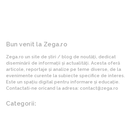
Bun venit la Zega.ro
Zega.ro un site de știri / blog de noutăți, dedicat
diseminării de informații și actualități. Acesta oferă
articole, reportaje și analize pe teme diverse, de la
evenimente curente la subiecte specifice de interes.
Este un spațiu digital pentru informare și educație.
Contactati-ne oricand la adresa: contact@zega.ro
Categorii:
Afaceri si industrii
Auto
Imobiliare
Turism
Cultura si Entertainment
Arta si istorie