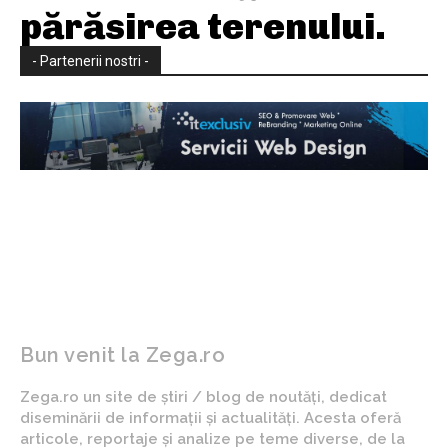
părăsirea terenului.
- Partenerii nostri -
Bun venit la Zega.ro
Zega.ro un site de știri / blog de noutăți, dedicat
diseminării de informații și actualități. Acesta oferă
articole, reportaje și analize pe teme diverse, de la