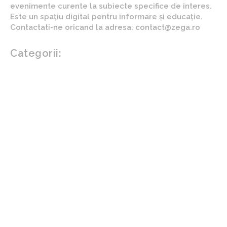
evenimente curente la subiecte specifice de interes.
Este un spațiu digital pentru informare și educație.
Contactati-ne oricand la adresa: contact@zega.ro
Categorii:
Afaceri si industrii
Auto
Imobiliare
Turism
Cultura si Entertainment
Arta si istorie
Fashion
Showbiz
Diverse noutati
Agricultura
Parenting
Politica
Home & Deco
Design interior
Gradina si exterior
Sănătate / Hobby
Beauty
Sanatate mentala
Sport
Tech
Gadgeturi
Inovatii tehnologice