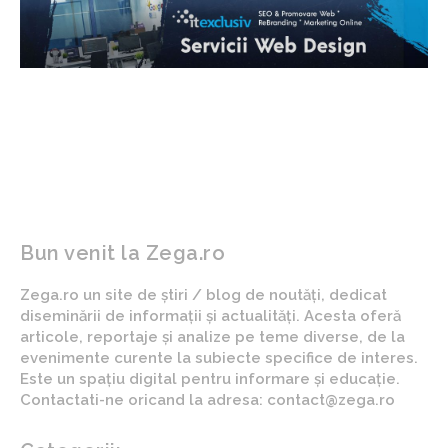
Bun venit la Zega.ro
Zega.ro un site de știri / blog de noutăți, dedicat
diseminării de informații și actualități. Acesta oferă
articole, reportaje și analize pe teme diverse, de la
evenimente curente la subiecte specifice de interes.
Este un spațiu digital pentru informare și educație.
Contactati-ne oricand la adresa: contact@zega.ro