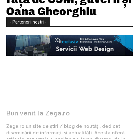
Oana Gheorghiu
- Partenerii nostri -
Bun venit la Zega.ro
Zega.ro un site de știri / blog de noutăți, dedicat
diseminării de informații și actualități. Acesta oferă