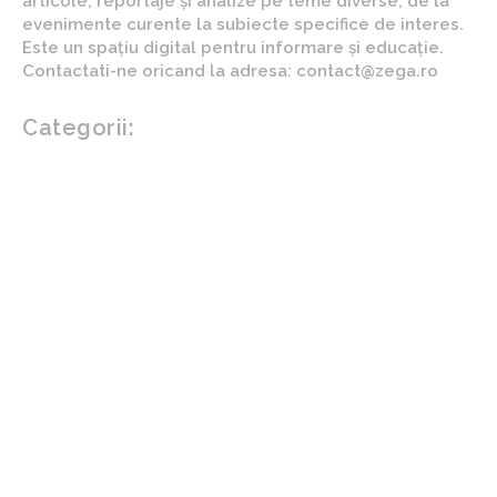
articole, reportaje și analize pe teme diverse, de la
evenimente curente la subiecte specifice de interes.
Este un spațiu digital pentru informare și educație.
Contactati-ne oricand la adresa: contact@zega.ro
Categorii:
Afaceri si industrii
Auto
Imobiliare
Turism
Cultura si Entertainment
Arta si istorie
Fashion
Showbiz
Diverse noutati
Agricultura
Parenting
Politica
Home & Deco
Design interior
Gradina si exterior
Sănătate / Hobby
Beauty
Sanatate mentala
Sport
Tech
Gadgeturi
Inovatii tehnologice