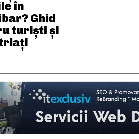
ile în
ibar? Ghid
u turiști și
riați