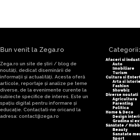
Bun venit la Zega.ro
Categorii
Afaceri si indust
Zega.ro un site de știri / blog de
Auto
Imobiliare
noutăți, dedicat diseminării de
Turism
informații și actualități. Acesta oferă
Cultura si Ente
Arta si istori
articole, reportaje și analize pe teme
Fashion
diverse, de la evenimente curente la
Showbiz
Diverse noutati
subiecte specifice de interes. Este un
Agricultura
spațiu digital pentru informare și
Parenting
Politica
educație. Contactati-ne oricand la
Home & Deco
adresa: contact@zega.ro
Design interi
Gradina si ex
Sănătate / Hobb
Beauty
Sanatate me
Sport