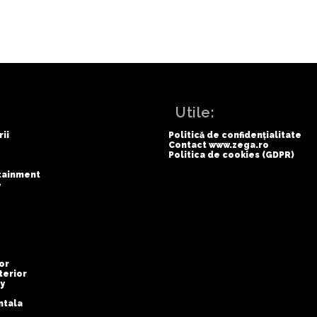
:
Utile:
rii
Politică de confidențialitate
Contact www.zega.ro
Politica de cookies (GDPR)
rtainment
e
or
terior
y
ntala