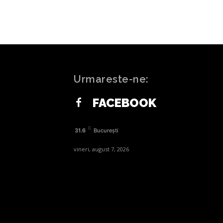
Urmareste-ne:
FACEBOOK
C
31.6
București
vineri, august 7, 2026