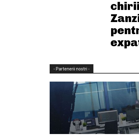
chiri
Zanz
pentr
expat
- Partenerii nostri -