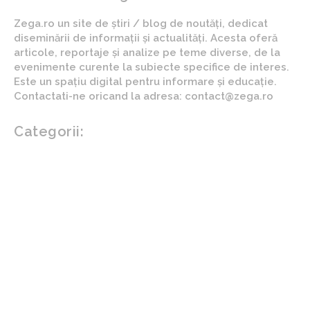
Zega.ro un site de știri / blog de noutăți, dedicat
diseminării de informații și actualități. Acesta oferă
articole, reportaje și analize pe teme diverse, de la
evenimente curente la subiecte specifice de interes.
Este un spațiu digital pentru informare și educație.
Contactati-ne oricand la adresa: contact@zega.ro
Categorii:
Afaceri si industrii
Auto
Imobiliare
Turism
Cultura si Entertainment
Arta si istorie
Fashion
Showbiz
Diverse noutati
Agricultura
Parenting
Politica
Home & Deco
Design interior
Gradina si exterior
Sănătate / Hobby
Beauty