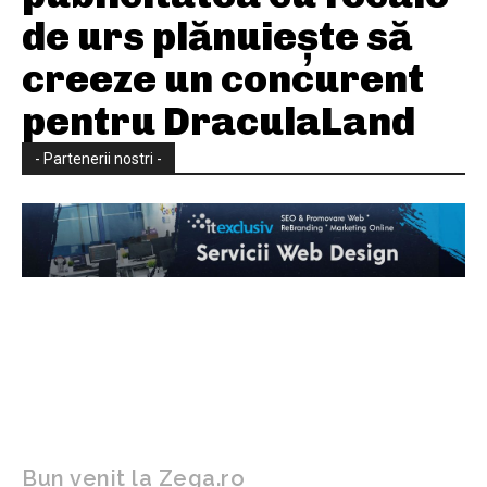
de urs plănuiește să
creeze un concurent
pentru DraculaLand
- Partenerii nostri -
Bun venit la Zega.ro