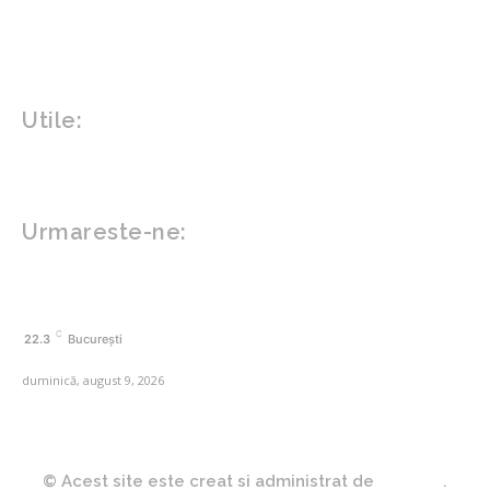
Sanatate mentala
Sport
Tech
Gadgeturi
Inovatii tehnologice
Utile:
Politică de confidențialitate
Contact www.zega.ro
Politica de cookies (GDPR)
Urmareste-ne:
FACEBOOK
C
22.3
București
duminică, august 9, 2026
© Acest site este creat si administrat de
Zega.ro
.