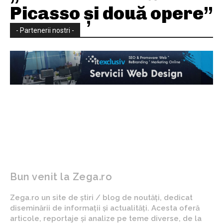
Picasso și două opere”
- Partenerii nostri -
Bun venit la Zega.ro
Zega.ro un site de știri / blog de noutăți, dedicat
diseminării de informații și actualități. Acesta oferă
articole, reportaje și analize pe teme diverse, de la