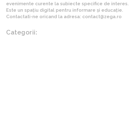
evenimente curente la subiecte specifice de interes.
Este un spațiu digital pentru informare și educație.
Contactati-ne oricand la adresa: contact@zega.ro
Categorii:
Afaceri si industrii
Auto
Imobiliare
Turism
Cultura si Entertainment
Arta si istorie
Fashion
Showbiz
Diverse noutati
Agricultura
Parenting
Politica
Home & Deco
Design interior
Gradina si exterior
Sănătate / Hobby
Beauty
Sanatate mentala
Sport
Tech
Gadgeturi
Inovatii tehnologice