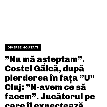
DIVERSE NOUTATI
”Nu mă așteptam”.
Costel Gâlcă, după
pierderea în fața ”U”
Cluj: ”N-avem ce să
facem”. Jucătorul pe
care îl expectează.