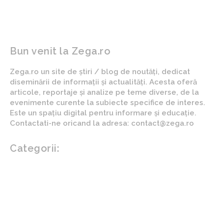
Bun venit la Zega.ro
Zega.ro un site de știri / blog de noutăți, dedicat
diseminării de informații și actualități. Acesta oferă
articole, reportaje și analize pe teme diverse, de la
evenimente curente la subiecte specifice de interes.
Este un spațiu digital pentru informare și educație.
Contactati-ne oricand la adresa: contact@zega.ro
Categorii:
Afaceri si industrii
Auto
Imobiliare
Turism
Cultura si Entertainment
Arta si istorie
Fashion
Showbiz
Diverse noutati