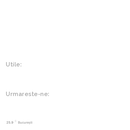
Agricultura
Parenting
Politica
Home & Deco
Design interior
Gradina si exterior
Sănătate / Hobby
Beauty
Sanatate mentala
Sport
Tech
Gadgeturi
Inovatii tehnologice
Utile:
Politică de confidențialitate
Contact www.zega.ro
Politica de cookies (GDPR)
Urmareste-ne:
FACEBOOK
C
25.9
București