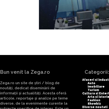
Bun venit la Zega.ro
Categorii
Afaceri si indust
Zega.ro un site de știri / blog de
Auto
Imobiliare
noutăți, dedicat diseminării de
Turism
informații și actualități. Acesta oferă
Cultura si Ente
Arta si istori
articole, reportaje și analize pe teme
Fashion
diverse, de la evenimente curente la
Showbiz
Diverse noutati
subiecte specifice de interes. Este un