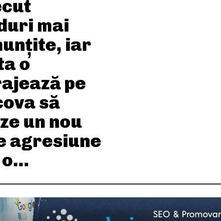
ecut
duri mai
unțite, iar
ta o
rajează pe
ova să
eze un nou
de agresiune
o...