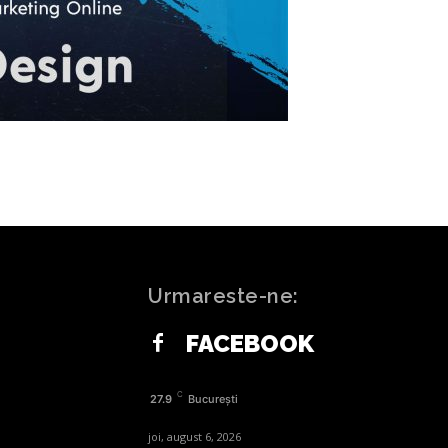
Urmareste-ne:
FACEBOOK
C
27.9
București
joi, august 6, 2026