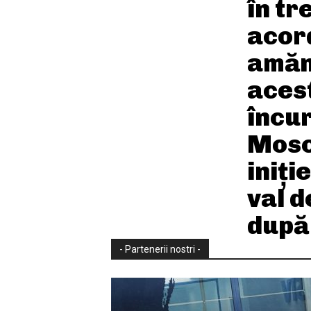
în tr
acor
amăn
aces
încu
Mosc
iniți
val 
după 
- Partenerii nostri -