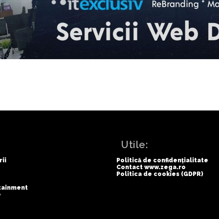
:
Utile:
rii
Politică de confidențialitate
Contact www.zega.ro
Politica de cookies (GDPR)
rtainment
e