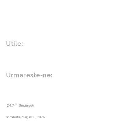
Sănătate / Hobby
Beauty
Sanatate mentala
Sport
Tech
Gadgeturi
Inovatii tehnologice
Utile:
Politică de confidențialitate
Contact www.zega.ro
Politica de cookies (GDPR)
Urmareste-ne:
FACEBOOK
C
24.7
București
sâmbătă, august 8, 2026