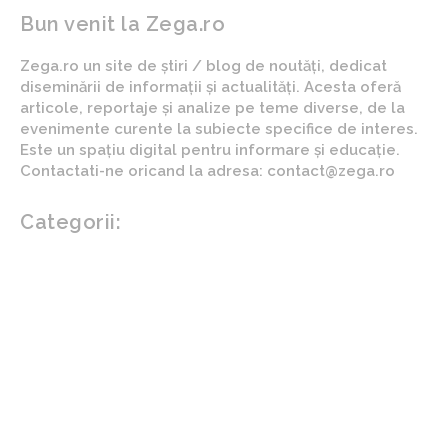
Bun venit la Zega.ro
Zega.ro un site de știri / blog de noutăți, dedicat
diseminării de informații și actualități. Acesta oferă
articole, reportaje și analize pe teme diverse, de la
evenimente curente la subiecte specifice de interes.
Este un spațiu digital pentru informare și educație.
Contactati-ne oricand la adresa: contact@zega.ro
Categorii:
Afaceri si industrii
Auto
Imobiliare
Turism
Cultura si Entertainment
Arta si istorie
Fashion
Showbiz
Diverse noutati
Agricultura
Parenting
Politica
Home & Deco
Design interior
Gradina si exterior