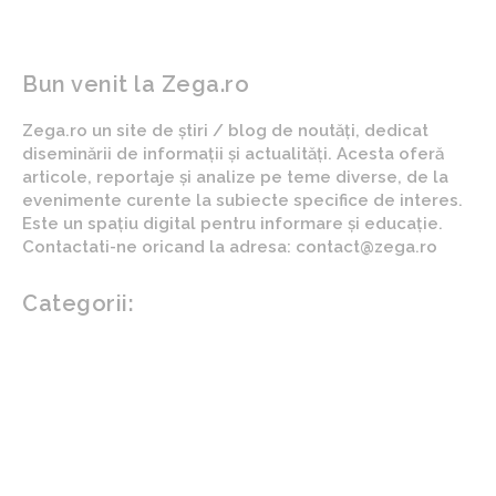
Bun venit la Zega.ro
Zega.ro un site de știri / blog de noutăți, dedicat
diseminării de informații și actualități. Acesta oferă
articole, reportaje și analize pe teme diverse, de la
evenimente curente la subiecte specifice de interes.
Este un spațiu digital pentru informare și educație.
Contactati-ne oricand la adresa: contact@zega.ro
Categorii:
Afaceri si industrii
Auto
Imobiliare
Turism
Cultura si Entertainment
Arta si istorie
Fashion
Showbiz
Diverse noutati
Agricultura
Parenting