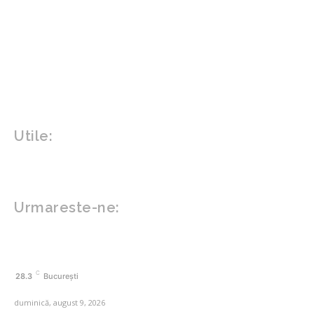
Politica
Home & Deco
Design interior
Gradina si exterior
Sănătate / Hobby
Beauty
Sanatate mentala
Sport
Tech
Gadgeturi
Inovatii tehnologice
Utile:
Politică de confidențialitate
Contact www.zega.ro
Politica de cookies (GDPR)
Urmareste-ne:
FACEBOOK
C
28.3
București
duminică, august 9, 2026