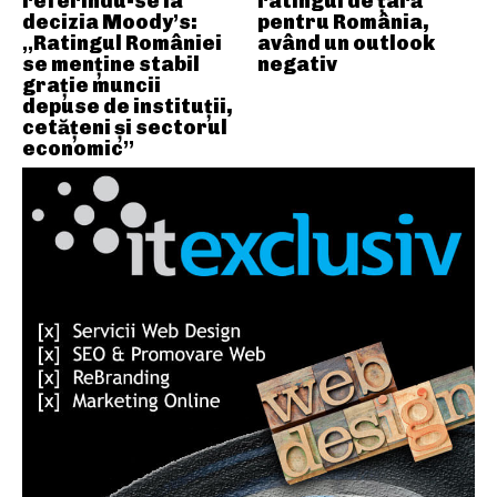
referindu-se la
ratingul de țară
decizia Moody’s:
pentru România,
„Ratingul României
având un outlook
se menține stabil
negativ
grație muncii
depuse de instituții,
cetățeni și sectorul
economic”