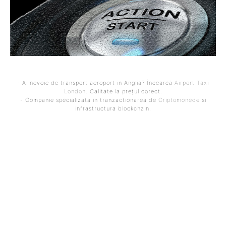
- Ai nevoie de transport aeroport in Anglia? Încearcă
Airport Taxi
London
. Calitate la prețul corect.
- Companie specializata in tranzactionarea de
Criptomonede
si
infrastructura blockchain.
ARTICOLUL PRECEDENT
ARTICOLUL URMĂTOR
Cum se poate personaliza
Sancțiuni după
un panou de gard pentru a
evenimentul de la Carei, cu
reflecta un stil
ocazia Zilei Armatei, unde
arhitectural specific?
prim-ministrul Ilie Bolojan
a fost întâmpinat cu
huiduieli