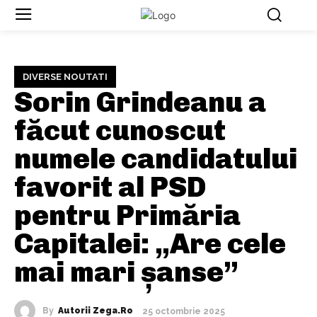
DIVERSE NOUTATI
Sorin Grindeanu a
făcut cunoscut
numele candidatului
favorit al PSD
pentru Primăria
Capitalei: „Are cele
mai mari șanse”
By
Autorii Zega.ro
25 octombrie 2025