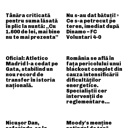
Tânăra criticată
Nu s-au dat bătuți! »
pentru suma lăsată
Ce s-a petrecut pe
în plic la nuntă: „Cu
teren, imediat după
1.600 de lei, mai bine
Dinamo – FC
nu te mai prezenta”
Voluntari 4-0
Oficial: Atletico
România se află în
Madrid l-a cedat pe
fața pericolului unui
Gata, stabilind un
blackout complet din
nou record de
cauza intensificării
transfer în istoria
dificultăților
națională.
energetice.
Specialiștii cer
intervenții de
reglementare…
Nicușor Dan,
Moody’s menține