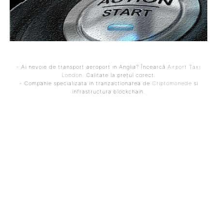
- Ai nevoie de transport aeroport in Anglia? Încearcă
Airport Taxi
London
. Calitate la prețul corect.
- Companie specializata in tranzactionarea de
Criptomonede
si
infrastructura blockchain.
ARTICOLUL PRECEDENT
ARTICOLUL URMĂTOR
Primul lider din Occident
BREAKING: Turcia anunță
într-o conversație oficială
interceptarea unei a doua
cu președintele Iranului.
rachete balistice iraniene
Temerile se amplifică…
în cadrul spațiului aerian
NATO