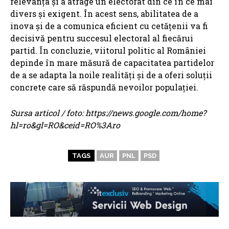
relevanța și a atrage un electorat din ce în ce mai
divers și exigent. În acest sens, abilitatea de a
inova și de a comunica eficient cu cetățenii va fi
decisivă pentru succesul electoral al fiecărui
partid. În concluzie, viitorul politic al României
depinde în mare măsură de capacitatea partidelor
de a se adapta la noile realități și de a oferi soluții
concrete care să răspundă nevoilor populației.
Sursa articol / foto: https://news.google.com/home?
hl=ro&gl=RO&ceid=RO%3Aro
TAGS
AUR
PNL
PSD
ARTICOLE ASEMANATOARE