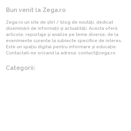
Bun venit la Zega.ro
Zega.ro un site de știri / blog de noutăți, dedicat
diseminării de informații și actualități. Acesta oferă
articole, reportaje și analize pe teme diverse, de la
evenimente curente la subiecte specifice de interes.
Este un spațiu digital pentru informare și educație.
Contactati-ne oricand la adresa: contact@zega.ro
Categorii:
Afaceri si industrii
Auto
Imobiliare
Turism
Cultura si Entertainment
Arta si istorie
Fashion
Showbiz
Diverse noutati
Agricultura
Parenting
Politica
Home & Deco
Design interior