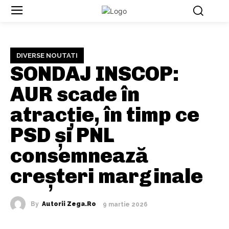
DIVERSE NOUTATI
SONDAJ INSCOP:
AUR scade în
atracție, în timp ce
PSD și PNL
consemnează
creșteri marginale
By
Autorii Zega.ro
9 martie 2026