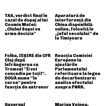
TAS, verdict final în
Aparatură de
cazul de dopaj al lui
interferență din
Cosmin Matei:
China disponibilă
„Clubul Sepsi va
online, folosită în
urma decizia”
„jaful secolului” de
la Timișoara
Folha, IEȘIRE din CFR
Reacția Comisiei
Cluj după
Europene la
înfrângerea cu
ajustările
Tromsø! ”Îi voi
Parlamentului
concedia pe toți!”.
referitoare la legea
DOUĂ nume ”în
de decarbonizare:
cursa” pentru
analiza efectului
funcția de antrenor
asupra PNRR.
Guvernul
Marian Voinea,