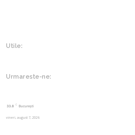
Gradina si exterior
Sănătate / Hobby
Beauty
Sanatate mentala
Sport
Tech
Gadgeturi
Inovatii tehnologice
Utile:
Politică de confidențialitate
Contact www.zega.ro
Politica de cookies (GDPR)
Urmareste-ne:
FACEBOOK
C
33.8
București
vineri, august 7, 2026