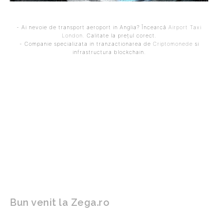
- Ai nevoie de transport aeroport in Anglia? Încearcă
Airport Taxi
London
. Calitate la prețul corect.
- Companie specializata in tranzactionarea de
Criptomonede
si
infrastructura blockchain.
ARTICOLUL PRECEDENT
ARTICOLUL URMĂTOR
„A fost ultimul meci din
ANM a prelungit
cariera mea”, a declarat
avertizarea meteo pentru
retragerea după Farul –
precipitații abundente,
Chindia
grindină și furtuni. Harta
regiunilor afectate de
codul galben.
Bun venit la Zega.ro