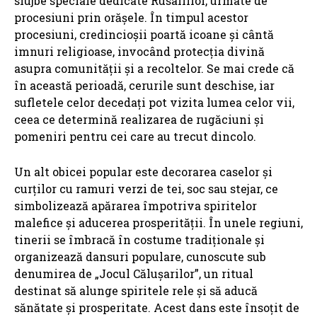
slujbe speciale dedicate Rusaliilor, urmate de
procesiuni prin orășele. În timpul acestor
procesiuni, credincioșii poartă icoane și cântă
imnuri religioase, invocând protecția divină
asupra comunității și a recoltelor. Se mai crede că
în această perioadă, cerurile sunt deschise, iar
sufletele celor decedați pot vizita lumea celor vii,
ceea ce determină realizarea de rugăciuni și
pomeniri pentru cei care au trecut dincolo.
Un alt obicei popular este decorarea caselor și
curților cu ramuri verzi de tei, soc sau stejar, ce
simbolizează apărarea împotriva spiritelor
malefice și aducerea prosperității. În unele regiuni,
tinerii se îmbracă în costume tradiționale și
organizează dansuri populare, cunoscute sub
denumirea de „Jocul Călușarilor”, un ritual
destinat să alunge spiritele rele și să aducă
sănătate și prosperitate. Acest dans este însoțit de