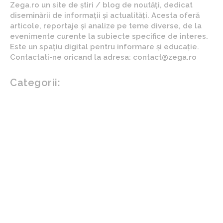
Zega.ro un site de știri / blog de noutăți, dedicat
diseminării de informații și actualități. Acesta oferă
articole, reportaje și analize pe teme diverse, de la
evenimente curente la subiecte specifice de interes.
Este un spațiu digital pentru informare și educație.
Contactati-ne oricand la adresa: contact@zega.ro
Categorii:
Afaceri si industrii
Auto
Imobiliare
Turism
Cultura si Entertainment
Arta si istorie
Fashion
Showbiz
Diverse noutati
Agricultura
Parenting
Politica
Home & Deco
Design interior
Gradina si exterior
Sănătate / Hobby
Beauty
Sanatate mentala
Sport