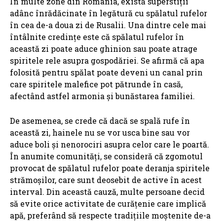
În multe zone din România, există superstiții
adânc înrădăcinate în legătură cu spălatul rufelor
în cea de-a doua zi de Rusalii. Una dintre cele mai
întâlnite credințe este că spălatul rufelor în
această zi poate aduce ghinion sau poate atrage
spiritele rele asupra gospodăriei. Se afirmă că apa
folosită pentru spălat poate deveni un canal prin
care spiritele malefice pot pătrunde în casă,
afectând astfel armonia și bunăstarea familiei.
De asemenea, se crede că dacă se spală rufe în
această zi, hainele nu se vor usca bine sau vor
aduce boli și nenorociri asupra celor care le poartă.
În anumite comunități, se consideră că zgomotul
provocat de spălatul rufelor poate deranja spiritele
strămoșilor, care sunt deosebit de active în acest
interval. Din această cauză, multe persoane decid
să evite orice activitate de curățenie care implică
apă, preferând să respecte tradițiile moștenite de-a