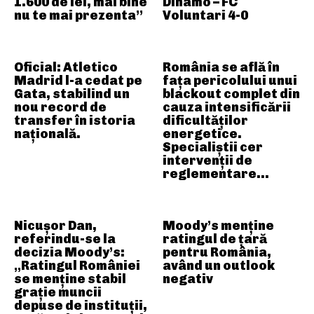
1.600 de lei, mai bine
Dinamo – FC
nu te mai prezenta”
Voluntari 4-0
Oficial: Atletico
România se află în
Madrid l-a cedat pe
fața pericolului unui
Gata, stabilind un
blackout complet din
nou record de
cauza intensificării
transfer în istoria
dificultăților
națională.
energetice.
Specialiștii cer
intervenții de
reglementare…
Nicușor Dan,
Moody’s menține
referindu-se la
ratingul de țară
decizia Moody’s:
pentru România,
„Ratingul României
având un outlook
se menține stabil
negativ
grație muncii
depuse de instituții,