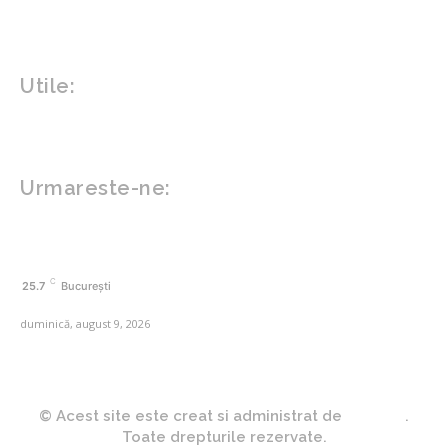
Tech
Gadgeturi
Inovatii tehnologice
Utile:
Politică de confidențialitate
Contact www.zega.ro
Politica de cookies (GDPR)
Urmareste-ne:
FACEBOOK
C
25.7
București
duminică, august 9, 2026
© Acest site este creat si administrat de
Zega.ro
.
Toate drepturile rezervate.