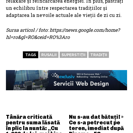
relaxare și reîncărcarea energiei. În plus, păstrați
un echilibru între respectarea tradițiilor și
adaptarea la nevoile actuale ale vieții de zi cu zi.
Sursa articol / foto: https://news.google.com/home?
hl=ro&gl=RO&ceid=RO%3Aro
TAGS
RUSALII
SUPERSTIȚII
TRADIȚII
ARTICOLE ASEMANATOARE
Tânăra criticată
Nu s-au dat bătuți! »
pentru suma lăsată
Ce s-a petrecut pe
în plic la nuntă: „Cu
teren, imediat după