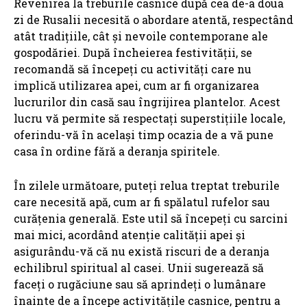
Revenirea la treburile casnice după cea de-a doua
zi de Rusalii necesită o abordare atentă, respectând
atât tradițiile, cât și nevoile contemporane ale
gospodăriei. După încheierea festivității, se
recomandă să începeți cu activități care nu
implică utilizarea apei, cum ar fi organizarea
lucrurilor din casă sau îngrijirea plantelor. Acest
lucru vă permite să respectați superstițiile locale,
oferindu-vă în același timp ocazia de a vă pune
casa în ordine fără a deranja spiritele.
În zilele următoare, puteți relua treptat treburile
care necesită apă, cum ar fi spălatul rufelor sau
curățenia generală. Este util să începeți cu sarcini
mai mici, acordând atenție calității apei și
asigurându-vă că nu există riscuri de a deranja
echilibrul spiritual al casei. Unii sugerează să
faceți o rugăciune sau să aprindeți o lumânare
înainte de a începe activitățile casnice, pentru a