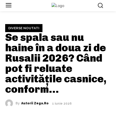
DIVERSE NOUTATI
Se spala sau nu
haine în a doua zi de
Rusalii 2026? Când
pot fi reluate
activitățile casnice,
conform…
By
Autorii Zega.ro
1 iunie 2026