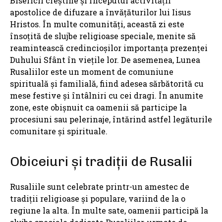
Bisericii creștine și începutul activității
apostolice de difuzare a învățăturilor lui Iisus
Hristos. În multe comunități, această zi este
însoțită de slujbe religioase speciale, menite să
reamintească credincioșilor importanța prezenței
Duhului Sfânt în viețile lor. De asemenea, Lunea
Rusaliilor este un moment de comuniune
spirituală și familială, fiind adesea sărbătorită cu
mese festive și întâlniri cu cei dragi. În anumite
zone, este obișnuit ca oamenii să participe la
procesiuni sau pelerinaje, întărind astfel legăturile
comunitare și spirituale.
Obiceiuri și tradiții de Rusalii
Rusaliile sunt celebrate printr-un amestec de
tradiții religioase și populare, variind de la o
regiune la alta. În multe sate, oamenii participă la