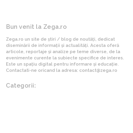
Bun venit la Zega.ro
Zega.ro un site de știri / blog de noutăți, dedicat
diseminării de informații și actualități. Acesta oferă
articole, reportaje și analize pe teme diverse, de la
evenimente curente la subiecte specifice de interes.
Este un spațiu digital pentru informare și educație.
Contactati-ne oricand la adresa: contact@zega.ro
Categorii:
Afaceri si industrii
Auto
Imobiliare
Turism
Cultura si Entertainment
Arta si istorie
Fashion
Showbiz
Diverse noutati
Agricultura