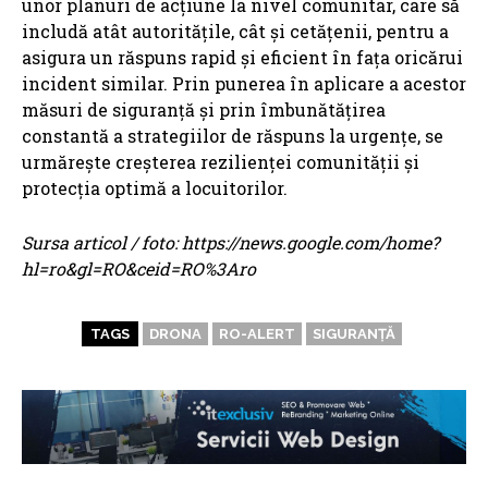
unor planuri de acțiune la nivel comunitar, care să
includă atât autoritățile, cât și cetățenii, pentru a
asigura un răspuns rapid și eficient în fața oricărui
incident similar. Prin punerea în aplicare a acestor
măsuri de siguranță și prin îmbunătățirea
constantă a strategiilor de răspuns la urgențe, se
urmărește creșterea rezilienței comunității și
protecția optimă a locuitorilor.
Sursa articol / foto: https://news.google.com/home?
hl=ro&gl=RO&ceid=RO%3Aro
TAGS
DRONA
RO-ALERT
SIGURANȚĂ
ARTICOLE ASEMANATOARE