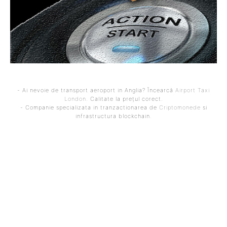
- Ai nevoie de transport aeroport in Anglia? Încearcă
Airport Taxi
London
. Calitate la prețul corect.
- Companie specializata in tranzactionarea de
Criptomonede
si
infrastructura blockchain.
ARTICOLUL PRECEDENT
ARTICOLUL URMĂTOR
Accident de circulație
Dosarul corupției
implicând trei vehicule
electorale la AUR: ONG-ul
blindate Piranha.
„sanitar” asociat cu
Conducătorii au fost
partidul își desfășoară
supuși unor teste cu fiola.
activitatea într-un fost
local de alimentație.