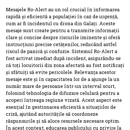
Mesajele Ro-Alert au un rol crucial în informarea
rapidă și eficientă a populației în caz de urgență,
cum ar fi incidentul cu drona din Galați. Aceste
mesaje sunt create pentru a transmite informații
clare și concise despre riscurile iminente și oferă
instrucțiuni precise cetățenilor, reducând astfel
riscul de panică și confuzie. Sistemul Ro-Alert a
fost activat imediat după incident, asigurându-se
că toți locuitorii din zona afectată au fost notificați
și sfătuiți să evite pericolele. Relevanța acestor
mesaje este și în capacitatea lor de a ajunge la un
număr mare de persoane într-un interval scurt,
folosind tehnologia de difuzare celulară pentru a
acoperi întreaga regiune vizată. Acest aspect este
esențial în gestionarea eficientă a situațiilor de
criză, ajutând autoritățile să coordoneze
răspunsurile și să aloce resursele necesare optim.
În acest context, educarea publicului cu privire la