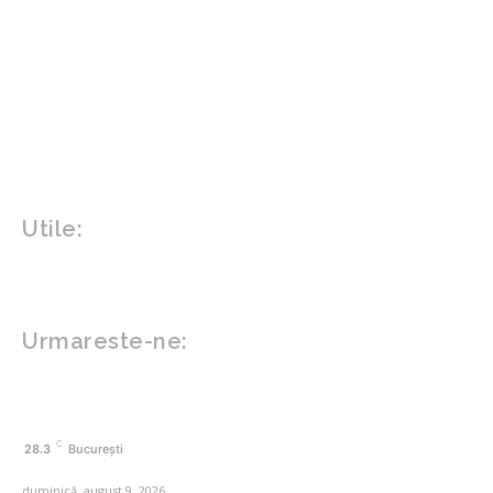
Parenting
Politica
Home & Deco
Design interior
Gradina si exterior
Sănătate / Hobby
Beauty
Sanatate mentala
Sport
Tech
Gadgeturi
Inovatii tehnologice
Utile:
Politică de confidențialitate
Contact www.zega.ro
Politica de cookies (GDPR)
Urmareste-ne:
FACEBOOK
C
28.3
București
duminică, august 9, 2026