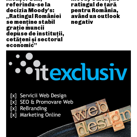
referindu-se la
ratingul de țară
decizia Moody’s:
pentru România,
„Ratingul României
având un outlook
se menține stabil
negativ
grație muncii
depuse de instituții,
cetățeni și sectorul
economic”