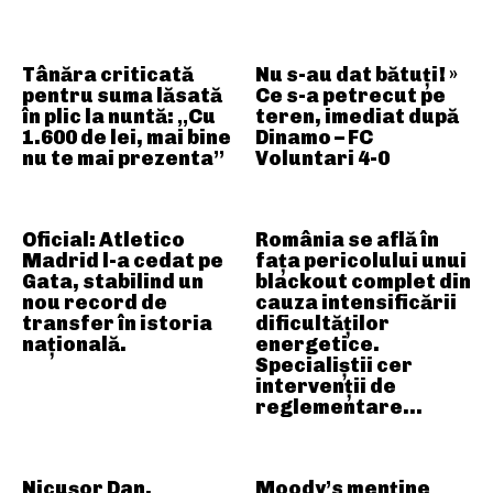
Tânăra criticată
Nu s-au dat bătuți! »
pentru suma lăsată
Ce s-a petrecut pe
în plic la nuntă: „Cu
teren, imediat după
1.600 de lei, mai bine
Dinamo – FC
nu te mai prezenta”
Voluntari 4-0
Oficial: Atletico
România se află în
Madrid l-a cedat pe
fața pericolului unui
Gata, stabilind un
blackout complet din
nou record de
cauza intensificării
transfer în istoria
dificultăților
națională.
energetice.
Specialiștii cer
intervenții de
reglementare…
Nicușor Dan,
Moody’s menține