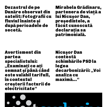
Dezastrul de pe
Mirabela Grădinaru,
Dunăre observat din
partenera de viață a
satelit: Fotografii cu
lui Nicușor Dan,
fluviul înainte și
președintele, a
după perioadele de
făcut cunoscută
secetă.
declarația sa
patrimonială.
Avertisment din
Nicușor Dan
partea
contestă
specialistului:
schimbările PSD la
„Examinați ce ați
legea
semnat și până când
decarbonizării: „Voi
este valabil tarifull,
analiza cu
în contextul
maximă…”
creșterii facturii de
electricitate”