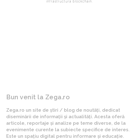
infrastructura blockchain.
ARTICOLUL PRECEDENT
ARTICOLUL URMĂTOR
Această afirmație este
Cum s-ar comporta Traian
făcută de Nicușor Dan cu
Băsescu dacă ar fi în locul
privire la o potențială nouă
lui Nicușor Dan și ce
candidatură a lui Ilie
anticipare formulată: „Vă
Bolojan pentru poziția de
ofer în scris”
prim-ministru.
Bun venit la Zega.ro
Zega.ro un site de știri / blog de noutăți, dedicat
diseminării de informații și actualități. Acesta oferă
articole, reportaje și analize pe teme diverse, de la
evenimente curente la subiecte specifice de interes.
Este un spațiu digital pentru informare și educație.