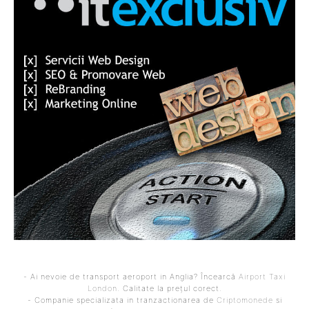
- Ai nevoie de transport aeroport in Anglia? Încearcă
Airport Taxi
London
. Calitate la prețul corect.
- Companie specializata in tranzactionarea de
Criptomonede
si