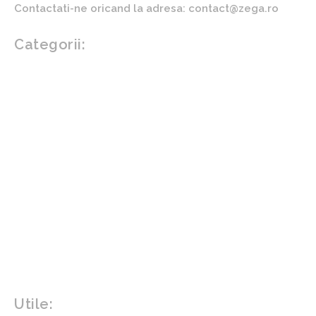
Contactati-ne oricand la adresa: contact@zega.ro
Categorii:
Afaceri si industrii
Auto
Imobiliare
Turism
Cultura si Entertainment
Arta si istorie
Fashion
Showbiz
Diverse noutati
Agricultura
Parenting
Politica
Home & Deco
Design interior
Gradina si exterior
Sănătate / Hobby
Beauty
Sanatate mentala
Sport
Tech
Gadgeturi
Inovatii tehnologice
Utile: