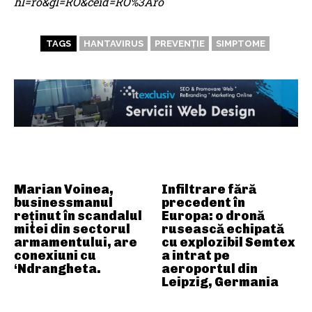
hl=ro&gl=RO&ceid=RO%3Aro
TAGS
HANTAVIRUS
PREVENȚIE
SIMPTOME
ARTICOLE ASEMANATOARE
Marian Voinea,
Infiltrare fără
businessmanul
precedent în
reținut în scandalul
Europa: o dronă
mitei din sectorul
rusească echipată
armamentului, are
cu explozibil Semtex
conexiuni cu
a intrat pe
‘Ndrangheta.
aeroportul din
Leipzig, Germania