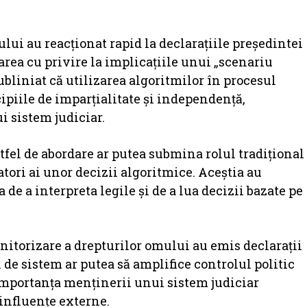
ului au reacționat rapid la declarațiile președintei
area cu privire la implicațiile unui „scenariu
ubliniat că utilizarea algoritmilor în procesul
ipiile de imparțialitate și independență,
 sistem judiciar.
astfel de abordare ar putea submina rolul tradițional
atori ai unor decizii algoritmice. Aceștia au
a de a interpreta legile și de a lua decizii bazate pe
itorizare a drepturilor omului au emis declarații
 de sistem ar putea să amplifice controlul politic
 importanța menținerii unui sistem judiciar
 influențe externe.