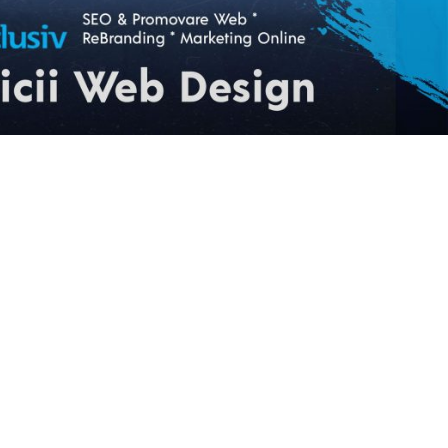
ARTICOLUL URMĂTOR
ia americană” și segmentarea
arii de influență. De ce Trump se
cului de a cădea prada propriei
e propagande, similar lui Putin.