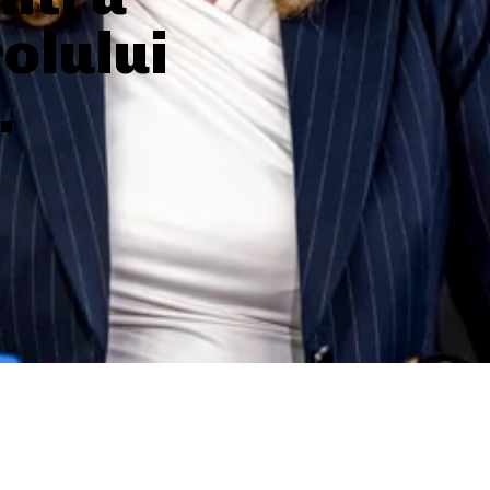
olului
.
SHARE