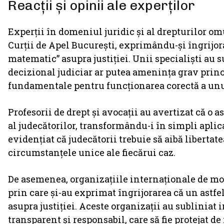
Reacții și opinii ale experților
Experții în domeniul juridic și al drepturilor om
Curții de Apel București, exprimându-și îngrijor
matematic” asupra justiției. Unii specialiști au s
decizional judiciar ar putea amenința grav princ
fundamentale pentru funcționarea corectă a unui
Profesorii de drept și avocații au avertizat că o 
al judecătorilor, transformându-i în simpli aplic
evidențiat că judecătorii trebuie să aibă libertate
circumstanțele unice ale fiecărui caz.
De asemenea, organizațiile internaționale de mon
prin care și-au exprimat îngrijorarea că un astfel
asupra justiției. Aceste organizații au subliniat
transparent și responsabil, care să fie protejat de