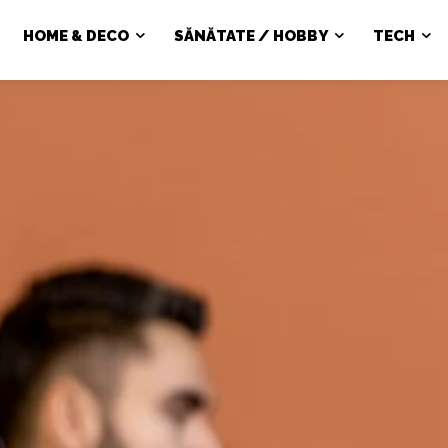
HOME & DECO
SĂNĂTATE / HOBBY
TECH