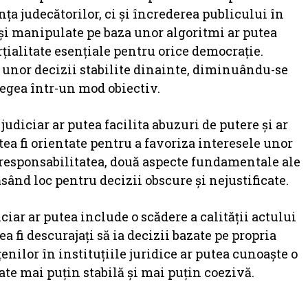
a judecătorilor, ci și încrederea publicului în
e și manipulate pe baza unor algoritmi ar putea
rțialitate esențiale pentru orice democrație.
 unor decizii stabilite dinainte, diminuându-se
 legea într-un mod obiectiv.
udiciar ar putea facilita abuzuri de putere și ar
ea fi orientate pentru a favoriza interesele unor
 responsabilitatea, două aspecte fundamentale ale
ăsând loc pentru decizii obscure și nejustificate.
ar ar putea include o scădere a calității actului
tea fi descurajați să ia decizii bazate pe propria
țenilor în instituțiile juridice ar putea cunoaște o
ate mai puțin stabilă și mai puțin coezivă.