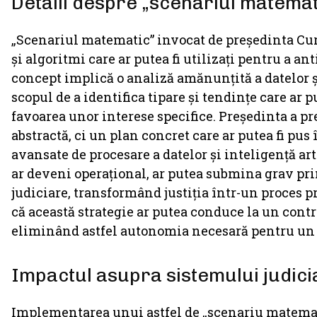
Detalii despre „scenariul matemat
„Scenariul matematic” invocat de președinta Curți
și algoritmi care ar putea fi utilizați pentru a an
concept implică o analiză amănunțită a datelor ș
scopul de a identifica tipare și tendințe care ar p
favoarea unor interese specifice. Președinta a pre
abstractă, ci un plan concret care ar putea fi pu
avansate de procesare a datelor și inteligență arti
ar deveni operațional, ar putea submina grav p
judiciare, transformând justiția într-un proces p
că această strategie ar putea conduce la un contro
eliminând astfel autonomia necesară pentru un si
Impactul asupra sistemului judici
Implementarea unui astfel de „scenariu matemat