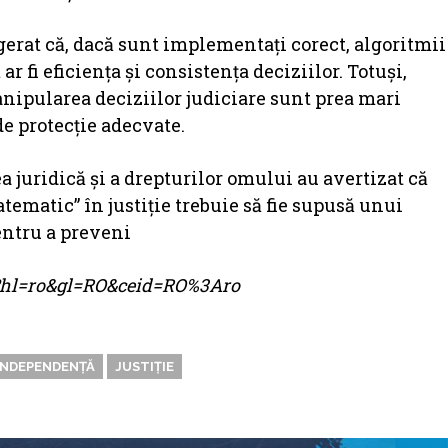
ugerat că, dacă sunt implementați corect, algoritmii
r fi eficiența și consistența deciziilor. Totuși,
anipularea deciziilor judiciare sunt prea mari
de protecție adecvate.
 juridică și a drepturilor omului au avertizat că
ematic” în justiție trebuie să fie supusă unui
entru a preveni
me?hl=ro&gl=RO&ceid=RO%3Aro
INDEPENDENȚĂ
JUSTIȚIE