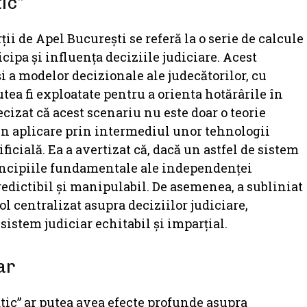
ic”
i de Apel București se referă la o serie de calcule
ticipa și influența deciziile judiciare. Acest
i a modelor decizionale ale judecătorilor, cu
utea fi exploatate pentru a orienta hotărârile în
cizat că acest scenariu nu este doar o teorie
s în aplicare prin intermediul unor tehnologii
ficială. Ea a avertizat că, dacă un astfel de sistem
rincipiile fundamentale ale independenței
redictibil și manipulabil. De asemenea, a subliniat
l centralizat asupra deciziilor judiciare,
stem judiciar echitabil și imparțial.
ar
ic” ar putea avea efecte profunde asupra