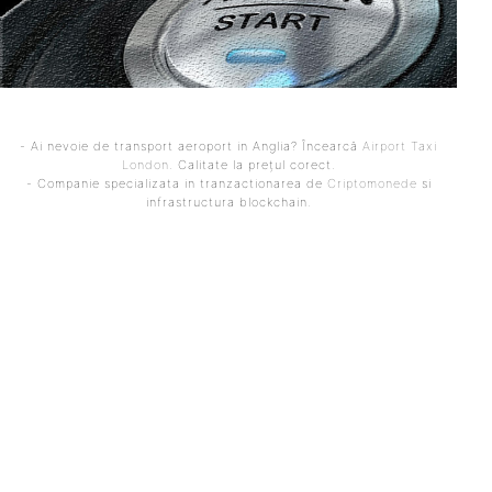
- Ai nevoie de transport aeroport in Anglia? Încearcă
Airport Taxi
London
. Calitate la prețul corect.
- Companie specializata in tranzactionarea de
Criptomonede
si
infrastructura blockchain.