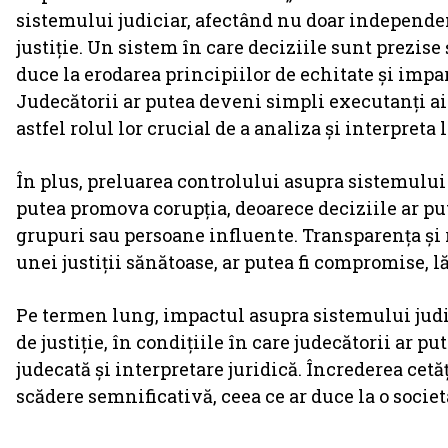
sistemului judiciar, afectând nu doar independenț
justiție. Un sistem în care deciziile sunt prezis
duce la erodarea principiilor de echitate și impa
Judecătorii ar putea deveni simpli executanți ai
astfel rolul lor crucial de a analiza și interpreta
În plus, preluarea controlului asupra sistemului j
putea promova corupția, deoarece deciziile ar put
grupuri sau persoane influente. Transparența și
unei justiții sănătoase, ar putea fi compromise, l
Pe termen lung, impactul asupra sistemului judici
de justiție, în condițiile în care judecătorii ar pu
judecată și interpretare juridică. Încrederea cetă
scădere semnificativă, ceea ce ar duce la o societ