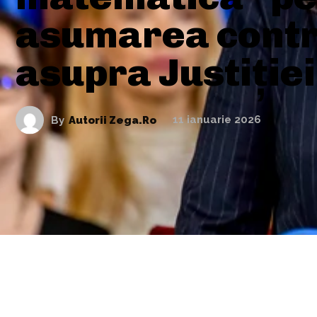
asumarea contr
asupra Justiției
By
Autorii Zega.ro
11 ianuarie 2026
ARTICOLE ASEMANATOARE