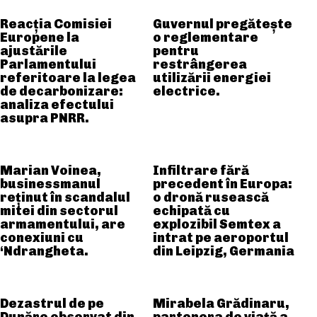
Reacția Comisiei
Guvernul pregătește
Europene la
o reglementare
ajustările
pentru
Parlamentului
restrângerea
referitoare la legea
utilizării energiei
de decarbonizare:
electrice.
analiza efectului
asupra PNRR.
Marian Voinea,
Infiltrare fără
businessmanul
precedent în Europa:
reținut în scandalul
o dronă rusească
mitei din sectorul
echipată cu
armamentului, are
explozibil Semtex a
conexiuni cu
intrat pe aeroportul
‘Ndrangheta.
din Leipzig, Germania
Dezastrul de pe
Mirabela Grădinaru,