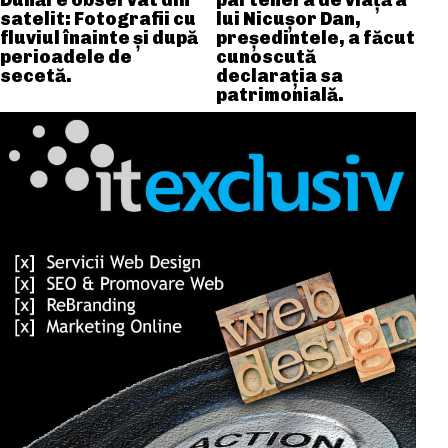
Dunăre observat din
partenera de viață a
satelit: Fotografii cu
lui Nicușor Dan,
fluviul înainte și după
președintele, a făcut
perioadele de
cunoscută
secetă.
declarația sa
patrimonială.