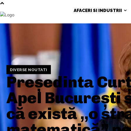
AFACERI SI INDUSTRII
DIVERSE NOUTATI
Președinta Curț
Apel București 
că există „o str
matematică” pe