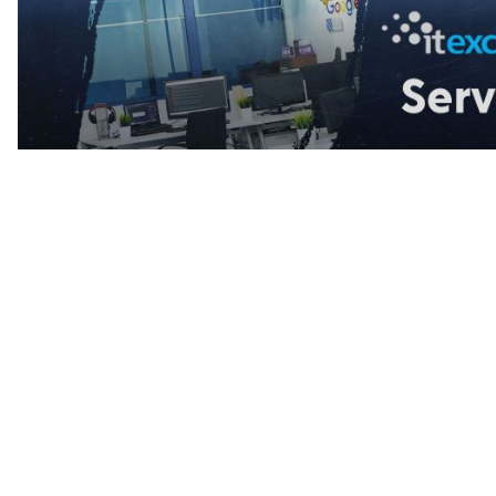
de 500 de
„Supremaț
lor,
globului în 
irect Statele
expune ris
sal