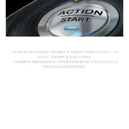
- Ai nevoie de transport aeroport in Anglia? Încearcă
Airport Taxi
London
. Calitate la prețul corect.
- Companie specializata in tranzactionarea de
Criptomonede
si
infrastructura blockchain.
ARTICOLUL PRECEDENT
ARTICOLUL URMĂTOR
Trei ipoteze pentru
Australia – Egipt 1-1 (2-4
viitorul Guvern: Alexandru
d.l.d.) | Salah și colegii săi
Nazare, potențial premier
se califică în optimile de
în ce variantă?
finală ale Cupei Mondiale