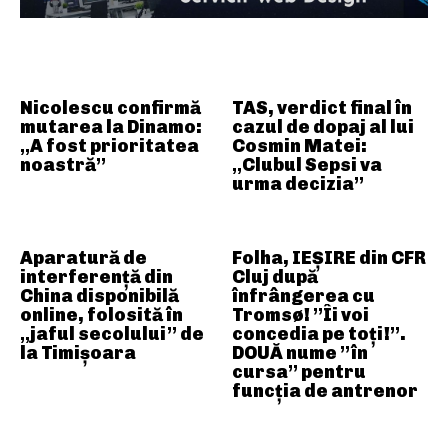
ARTICOLE ASEMANATOARE
Nicolescu confirmă
TAS, verdict final în
mutarea la Dinamo:
cazul de dopaj al lui
„A fost prioritatea
Cosmin Matei:
noastră”
„Clubul Sepsi va
urma decizia”
Aparatură de
Folha, IEȘIRE din CFR
interferență din
Cluj după
China disponibilă
înfrângerea cu
online, folosită în
Tromsø! ”Îi voi
„jaful secolului” de
concedia pe toți!”.
la Timișoara
DOUĂ nume ”în
cursa” pentru
funcția de antrenor