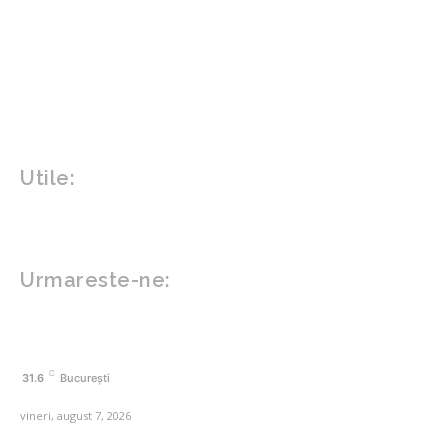
Home & Deco
Design interior
Gradina si exterior
Sănătate / Hobby
Beauty
Sanatate mentala
Sport
Tech
Gadgeturi
Inovatii tehnologice
Utile:
Politică de confidențialitate
Contact www.zega.ro
Politica de cookies (GDPR)
Urmareste-ne:
FACEBOOK
C
31.6
București
vineri, august 7, 2026