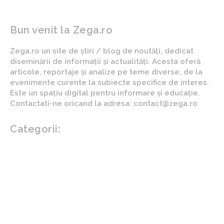
Bun venit la Zega.ro
Zega.ro un site de știri / blog de noutăți, dedicat
diseminării de informații și actualități. Acesta oferă
articole, reportaje și analize pe teme diverse, de la
evenimente curente la subiecte specifice de interes.
Este un spațiu digital pentru informare și educație.
Contactati-ne oricand la adresa: contact@zega.ro
Categorii:
Afaceri si industrii
Auto
Imobiliare
Turism
Cultura si Entertainment
Arta si istorie
Fashion
Showbiz
Diverse noutati
Agricultura
Parenting
Politica