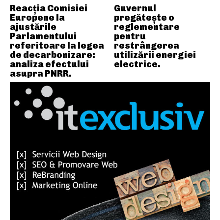
Reacția Comisiei
Guvernul
Europene la
pregătește o
ajustările
reglementare
Parlamentului
pentru
referitoare la legea
restrângerea
de decarbonizare:
utilizării energiei
analiza efectului
electrice.
asupra PNRR.