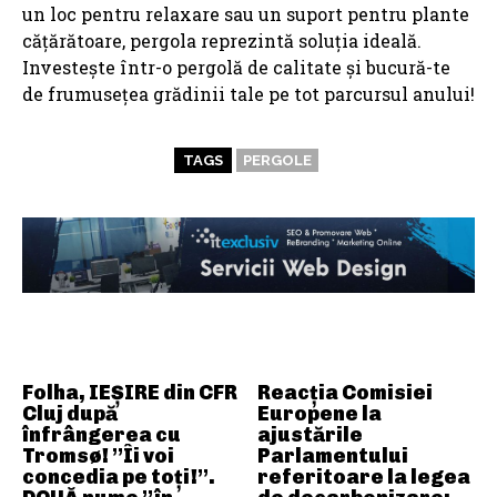
un loc pentru relaxare sau un suport pentru plante
cățărătoare, pergola reprezintă soluția ideală.
Investește într-o pergolă de calitate și bucură-te
de frumusețea grădinii tale pe tot parcursul anului!
TAGS
PERGOLE
ARTICOLE ASEMANATOARE
Folha, IEȘIRE din CFR
Reacția Comisiei
Cluj după
Europene la
înfrângerea cu
ajustările
Tromsø! ”Îi voi
Parlamentului
concedia pe toți!”.
referitoare la legea