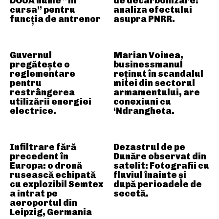
DOUĂ nume ”în
de decarbonizare:
cursa” pentru
analiza efectului
funcția de antrenor
asupra PNRR.
Guvernul
Marian Voinea,
pregătește o
businessmanul
reglementare
reținut în scandalul
pentru
mitei din sectorul
restrângerea
armamentului, are
utilizării energiei
conexiuni cu
electrice.
‘Ndrangheta.
Infiltrare fără
Dezastrul de pe
precedent în
Dunăre observat din
Europa: o dronă
satelit: Fotografii cu
rusească echipată
fluviul înainte și
cu explozibil Semtex
după perioadele de
a intrat pe
secetă.
aeroportul din
Leipzig, Germania