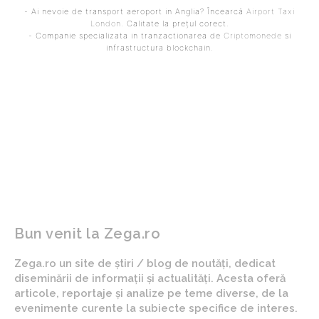
- Ai nevoie de transport aeroport in Anglia? Încearcă
Airport Taxi
London
. Calitate la prețul corect.
- Companie specializata in tranzactionarea de
Criptomonede
si
infrastructura blockchain.
ARTICOLUL PRECEDENT
ARTICOLUL URMĂTOR
Plante cățărătoare
Rulouri exterioare pentru
pentru pereții casei
casă. Protecție, confort și
stil
Bun venit la Zega.ro
Zega.ro un site de știri / blog de noutăți, dedicat
diseminării de informații și actualități. Acesta oferă
articole, reportaje și analize pe teme diverse, de la
evenimente curente la subiecte specifice de interes.