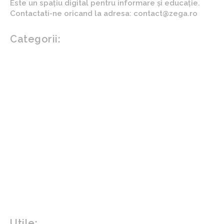
Este un spațiu digital pentru informare și educație.
Contactati-ne oricand la adresa: contact@zega.ro
Categorii:
Afaceri si industrii
Auto
Imobiliare
Turism
Cultura si Entertainment
Arta si istorie
Fashion
Showbiz
Diverse noutati
Agricultura
Parenting
Politica
Home & Deco
Design interior
Gradina si exterior
Sănătate / Hobby
Beauty
Sanatate mentala
Sport
Tech
Gadgeturi
Inovatii tehnologice
Utile: