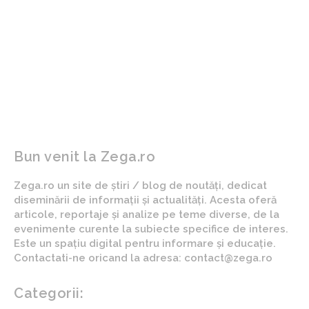
ARTICOLUL PRECEDENT
ARTICOLUL URMĂTOR
România a obținut
România ar putea deveni
aprobarea pentru
gazda armelor nucleare
varianta revizuită a PNRR.
americane mutate din
Impact asupra economiei
Germania pentru a
descuraja Rusia: „Cel care
atacă primul, va fi distrus
în al doilea rând”
Bun venit la Zega.ro
Zega.ro un site de știri / blog de noutăți, dedicat
diseminării de informații și actualități. Acesta oferă
articole, reportaje și analize pe teme diverse, de la
evenimente curente la subiecte specifice de interes.
Este un spațiu digital pentru informare și educație.
Contactati-ne oricand la adresa: contact@zega.ro
Categorii: