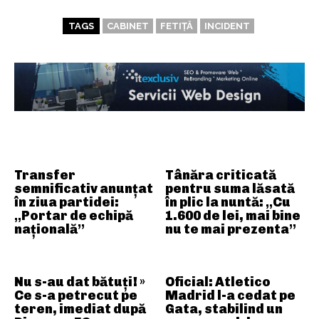
TAGS
CABINET
FETIȚĂ
INCIDENT
ARTICOLE ASEMANATOARE
Transfer
Tânăra criticată
semnificativ anunțat
pentru suma lăsată
în ziua partidei:
în plic la nuntă: „Cu
„Portar de echipă
1.600 de lei, mai bine
națională”
nu te mai prezenta”
Nu s-au dat bătuți! »
Oficial: Atletico
Ce s-a petrecut pe
Madrid l-a cedat pe
teren, imediat după
Gata, stabilind un