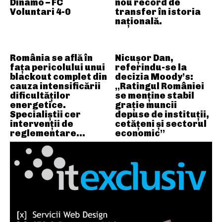
Dinamo – FC
nou record de
Voluntari 4-0
transfer în istoria
națională.
România se află în
Nicușor Dan,
fața pericolului unui
referindu-se la
blackout complet din
decizia Moody’s:
cauza intensificării
„Ratingul României
dificultăților
se menține stabil
energetice.
grație muncii
Specialiștii cer
depuse de instituții,
intervenții de
cetățeni și sectorul
reglementare…
economic”