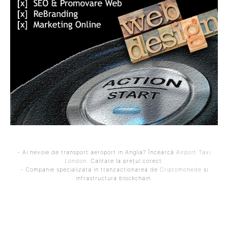
- Ai nevoie de transport aeroport in Anglia? Încearcă
Airport Taxi
London
. Calitate la prețul corect.
- Companie specializata in tranzactionarea de
Criptomonede
si
infrastructura blockchain.