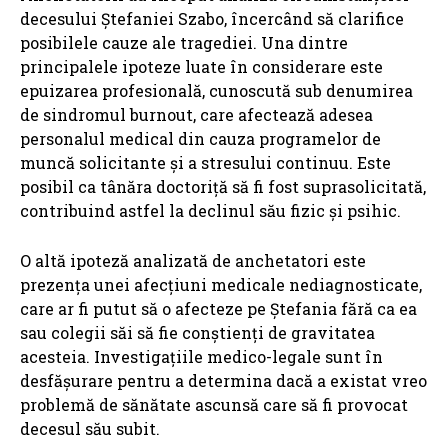
decesului Ștefaniei Szabo, încercând să clarifice
posibilele cauze ale tragediei. Una dintre
principalele ipoteze luate în considerare este
epuizarea profesională, cunoscută sub denumirea
de sindromul burnout, care afectează adesea
personalul medical din cauza programelor de
muncă solicitante și a stresului continuu. Este
posibil ca tânăra doctoriță să fi fost suprasolicitată,
contribuind astfel la declinul său fizic și psihic.
O altă ipoteză analizată de anchetatori este
prezența unei afecțiuni medicale nediagnosticate,
care ar fi putut să o afecteze pe Ștefania fără ca ea
sau colegii săi să fie conștienți de gravitatea
acesteia. Investigațiile medico-legale sunt în
desfășurare pentru a determina dacă a existat vreo
problemă de sănătate ascunsă care să fi provocat
decesul său subit.