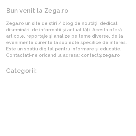
Bun venit la Zega.ro
Zega.ro un site de știri / blog de noutăți, dedicat
diseminării de informații și actualități. Acesta oferă
articole, reportaje și analize pe teme diverse, de la
evenimente curente la subiecte specifice de interes.
Este un spațiu digital pentru informare și educație.
Contactati-ne oricand la adresa: contact@zega.ro
Categorii:
Afaceri si industrii
Auto
Imobiliare
Turism
Cultura si Entertainment
Arta si istorie
Fashion
Showbiz
Diverse noutati
Agricultura
Parenting
Politica
Home & Deco
Design interior