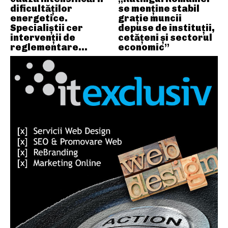
dificultăților
se menține stabil
energetice.
grație muncii
Specialiștii cer
depuse de instituții,
intervenții de
cetățeni și sectorul
reglementare…
economic”