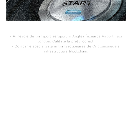
- Ai nevoie de transport aeroport in Anglia? Încearcă
Airport Taxi
London
. Calitate la prețul corect.
- Companie specializata in tranzactionarea de
Criptomonede
si
infrastructura blockchain.
ARTICOLUL PRECEDENT
ARTICOLUL URMĂTOR
26 de replici au urmat în
Ce diferență e între o
decurs de o oră după
formație și un taraf?
cutremurul de 6,1 din
Turcia; marți, școlile din
provincia Balîkeșir rămân
închise