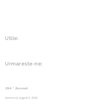
Gradina si exterior
Sănătate / Hobby
Beauty
Sanatate mentala
Sport
Tech
Gadgeturi
Inovatii tehnologice
Utile:
Politică de confidențialitate
Contact www.zega.ro
Politica de cookies (GDPR)
Urmareste-ne:
FACEBOOK
C
29.4
București
duminică, august 9, 2026