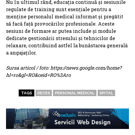
Nu în ultimul rând, educația continuă și sesiunile
regulate de training sunt esențiale pentru a
menține personalul medical informat și pregătit
să facă față provocărilor profesionale. Aceste
sesiuni de formare ar putea include și module
dedicate gestionării stresului și tehnicilor de
relaxare, contribuind astfel la bunăstarea generală
a angajaților.
Sursa articol / foto: https://news.google.com/home?
hl=ro&gl=RO&ceid=RO%3Aro
TAGS
DECES
PERSONAL MEDICAL
SPITAL
ARTICOLE ASEMANATOARE