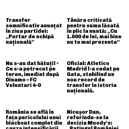
Transfer
Tânăra criticată
semnificativ anunțat
pentru suma lăsată
în ziua partidei:
în plic la nuntă: „Cu
„Portar de echipă
1.600 de lei, mai bine
națională”
nu te mai prezenta”
Nu s-au dat bătuți! »
Oficial: Atletico
Ce s-a petrecut pe
Madrid l-a cedat pe
teren, imediat după
Gata, stabilind un
Dinamo – FC
nou record de
Voluntari 4-0
transfer în istoria
națională.
România se află în
Nicușor Dan,
fața pericolului unui
referindu-se la
blackout complet din
decizia Moody’s:
cauza intensificării
„Ratingul României