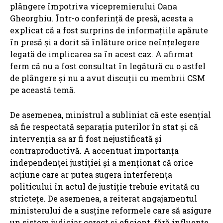
plângere împotriva vicepremierului Oana
Gheorghiu. Într-o conferință de presă, acesta a
explicat că a fost surprins de informațiile apărute
în presă și a dorit să înlăture orice neînțelegere
legată de implicarea sa în acest caz. A afirmat
ferm că nu a fost consultat în legătură cu o astfel
de plângere și nu a avut discuții cu membrii CSM
pe această temă.
De asemenea, ministrul a subliniat că este esențial
să fie respectată separația puterilor în stat și că
intervenția sa ar fi fost nejustificată și
contraproductivă. A accentuat importanța
independenței justiției și a menționat că orice
acțiune care ar putea sugera interferența
politicului în actul de justiție trebuie evitată cu
strictețe. De asemenea, a reiterat angajamentul
ministerului de a susține reformele care să asigure
un sistem judiciar corect și eficient, fără influențe