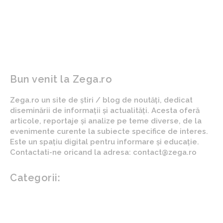
Oficial | Mesajul Craiova
Exclusiv | Întrebat de titlu,
Universitatea după
Gigi Becali a răspuns cu
despărțirea de Mirel Rădoi
DOUĂ cuvinte! FCSB se află
la 15 puncte de lider
Bun venit la Zega.ro
Zega.ro un site de știri / blog de noutăți, dedicat
diseminării de informații și actualități. Acesta oferă
articole, reportaje și analize pe teme diverse, de la
evenimente curente la subiecte specifice de interes.
Este un spațiu digital pentru informare și educație.
Contactati-ne oricand la adresa: contact@zega.ro
Categorii:
Afaceri si industrii
Auto
Imobiliare
Turism
Cultura si Entertainment