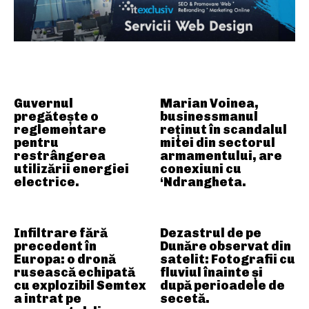
ARTICOLE ASEMANATOARE
Guvernul
Marian Voinea,
pregătește o
businessmanul
reglementare
reținut în scandalul
pentru
mitei din sectorul
restrângerea
armamentului, are
utilizării energiei
conexiuni cu
electrice.
‘Ndrangheta.
Infiltrare fără
Dezastrul de pe
precedent în
Dunăre observat din
Europa: o dronă
satelit: Fotografii cu
rusească echipată
fluviul înainte și
cu explozibil Semtex
după perioadele de
a intrat pe
secetă.