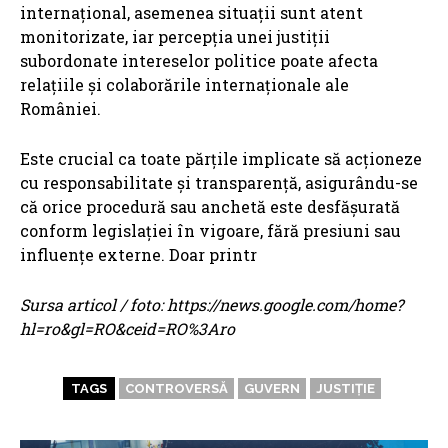
internațional, asemenea situații sunt atent
monitorizate, iar percepția unei justiții
subordonate intereselor politice poate afecta
relațiile și colaborările internaționale ale
României.
Este crucial ca toate părțile implicate să acționeze
cu responsabilitate și transparență, asigurându-se
că orice procedură sau anchetă este desfășurată
conform legislației în vigoare, fără presiuni sau
influențe externe. Doar printr
Sursa articol / foto: https://news.google.com/home?
hl=ro&gl=RO&ceid=RO%3Aro
TAGS
CONTROVERSĂ
GUVERN
JUSTIȚIE