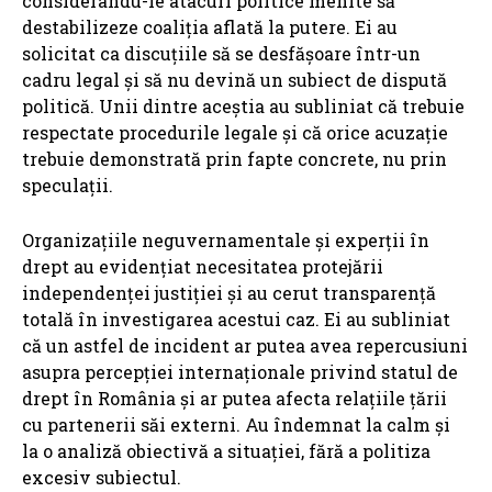
considerându-le atacuri politice menite să
destabilizeze coaliția aflată la putere. Ei au
solicitat ca discuțiile să se desfășoare într-un
cadru legal și să nu devină un subiect de dispută
politică. Unii dintre aceștia au subliniat că trebuie
respectate procedurile legale și că orice acuzație
trebuie demonstrată prin fapte concrete, nu prin
speculații.
Organizațiile neguvernamentale și experții în
drept au evidențiat necesitatea protejării
independenței justiției și au cerut transparență
totală în investigarea acestui caz. Ei au subliniat
că un astfel de incident ar putea avea repercusiuni
asupra percepției internaționale privind statul de
drept în România și ar putea afecta relațiile țării
cu partenerii săi externi. Au îndemnat la calm și
la o analiză obiectivă a situației, fără a politiza
excesiv subiectul.