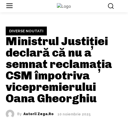
DIVERSE NOUTATI
Ministrul Justiției
declară că nu a
semnat reclamația
CSM împotriva
vicepremierului
Oana Gheorghiu
By
Autorii Zega.ro
10 noiembrie 2025