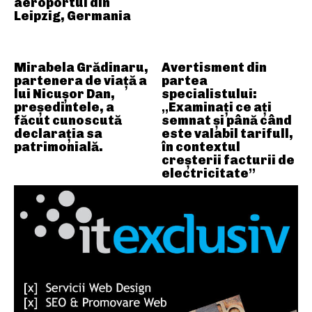
aeroportul din
Leipzig, Germania
Mirabela Grădinaru,
Avertisment din
partenera de viață a
partea
lui Nicușor Dan,
specialistului:
președintele, a
„Examinați ce ați
făcut cunoscută
semnat și până când
declarația sa
este valabil tarifull,
patrimonială.
în contextul
creșterii facturii de
electricitate”