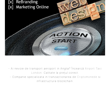
- Ai nevoie de transport aeroport in Anglia? Încearcă
Airport Taxi
London
. Calitate la prețul corect.
- Companie specializata in tranzactionarea de
Criptomonede
si
infrastructura blockchain.
ARTICOLUL PRECEDENT
ARTICOLUL URMĂTOR