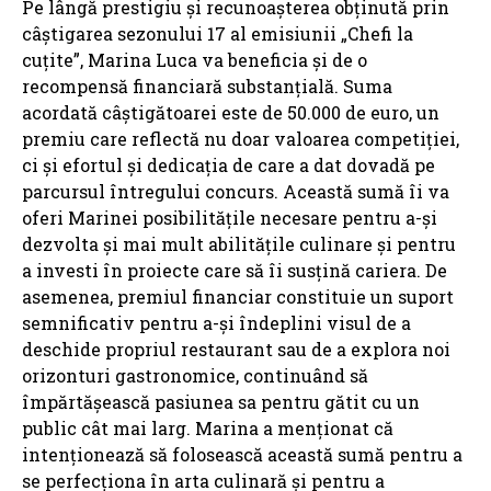
Pe lângă prestigiu și recunoașterea obținută prin
câștigarea sezonului 17 al emisiunii „Chefi la
cuțite”, Marina Luca va beneficia și de o
recompensă financiară substanțială. Suma
acordată câștigătoarei este de 50.000 de euro, un
premiu care reflectă nu doar valoarea competiției,
ci și efortul și dedicația de care a dat dovadă pe
parcursul întregului concurs. Această sumă îi va
oferi Marinei posibilitățile necesare pentru a-și
dezvolta și mai mult abilitățile culinare și pentru
a investi în proiecte care să îi susțină cariera. De
asemenea, premiul financiar constituie un suport
semnificativ pentru a-și îndeplini visul de a
deschide propriul restaurant sau de a explora noi
orizonturi gastronomice, continuând să
împărtășească pasiunea sa pentru gătit cu un
public cât mai larg. Marina a menționat că
intenționează să folosească această sumă pentru a
se perfecționa în arta culinară și pentru a