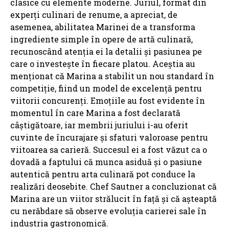
clasice cu elemente moderne. Juriul, format din
experți culinari de renume, a apreciat, de
asemenea, abilitatea Marinei de a transforma
ingrediente simple în opere de artă culinară,
recunoscând atenția ei la detalii și pasiunea pe
care o investește în fiecare platou. Aceștia au
menționat că Marina a stabilit un nou standard în
competiție, fiind un model de excelență pentru
viitorii concurenți. Emoțiile au fost evidente în
momentul în care Marina a fost declarată
câștigătoare, iar membrii juriului i-au oferit
cuvinte de încurajare și sfaturi valoroase pentru
viitoarea sa carieră. Succesul ei a fost văzut ca o
dovadă a faptului că munca asiduă și o pasiune
autentică pentru arta culinară pot conduce la
realizări deosebite. Chef Sautner a concluzionat că
Marina are un viitor strălucit în față și că așteaptă
cu nerăbdare să observe evoluția carierei sale în
industria gastronomică.