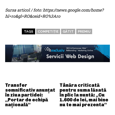
Sursa articol / foto: https://news.google.com/home?
hl=ro&gl=RO&ceid=RO%3Aro
TAGS
COMPETIȚIE
GĂTIT
PREMIU
ARTICOLE ASEMANATOARE
Transfer
Tânăra criticată
semnificativ anunțat
pentru suma lăsată
în ziua partidei:
în plic la nuntă: „Cu
„Portar de echipă
1.600 de lei, mai bine
națională”
nu te mai prezenta”