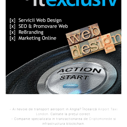
- Ai nevoie de transport aeroport in Anglia? Încearcă
Airport Taxi
London
. Calitate la prețul corect.
- Companie specializata in tranzactionarea de
Criptomonede
si
infrastructura blockchain.