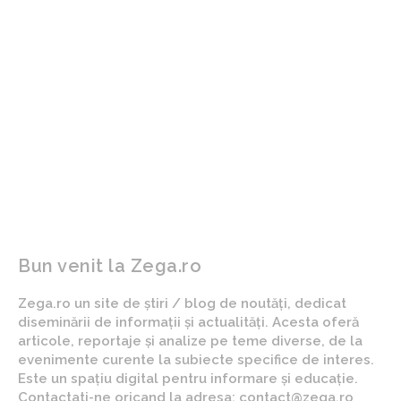
ARTICOLUL PRECEDENT
ARTICOLUL URMĂTOR
Săptămână crucială
Băiatul de 16 ani care a
pentru înzestrarea
sărit în apă pentru a-și
României: MApN a parafat
salva prietena a fost
doar 3 din cele 15
declarat în moarte
contracte prin SAFE și se
cerebrală. Părinții decid
află în fața unor riscuri…
să-i doneze organele.
Bun venit la Zega.ro
Zega.ro un site de știri / blog de noutăți, dedicat
diseminării de informații și actualități. Acesta oferă
articole, reportaje și analize pe teme diverse, de la
evenimente curente la subiecte specifice de interes.
Este un spațiu digital pentru informare și educație.
Contactati-ne oricand la adresa: contact@zega.ro