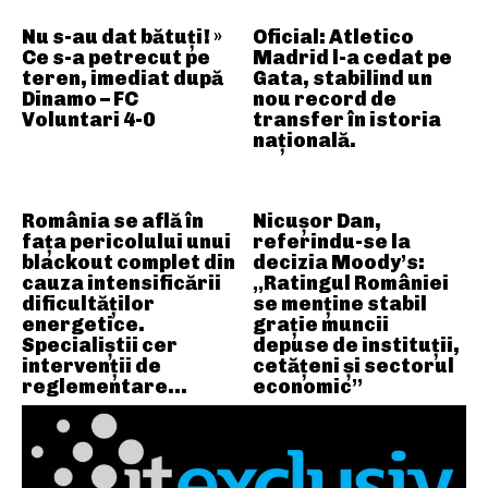
Nu s-au dat bătuți! »
Oficial: Atletico
Ce s-a petrecut pe
Madrid l-a cedat pe
teren, imediat după
Gata, stabilind un
Dinamo – FC
nou record de
Voluntari 4-0
transfer în istoria
națională.
România se află în
Nicușor Dan,
fața pericolului unui
referindu-se la
blackout complet din
decizia Moody’s:
cauza intensificării
„Ratingul României
dificultăților
se menține stabil
energetice.
grație muncii
Specialiștii cer
depuse de instituții,
intervenții de
cetățeni și sectorul
reglementare…
economic”